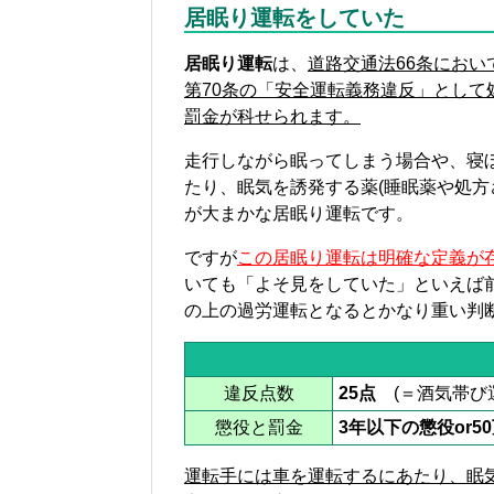
居眠り運転をしていた
居眠り運転
は、
道路交通法66条にお
第70条の「安全運転義務違反」として
罰金が科せられます。
走行しながら眠ってしまう場合や、寝
たり、眠気を誘発する薬(睡眠薬や処方
が大まかな居眠り運転です。
ですが
この居眠り運転は明確な定義が
いても「よそ見をしていた」といえば
の上の過労運転となるとかなり重い判
違反点数
25点
(＝酒気帯び
懲役と罰金
3年以下の懲役or5
運転手には車を運転するにあたり、眠