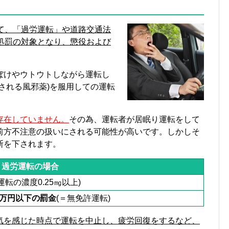
いて、「過労運転」や道路交通法
処罰の対象となり、懲役および
ぼけやウトウトしながら運転し
される風邪薬)を服用しての運転
存在していません。
その為、運転者が居眠り運転をして
前方不注意の扱いにされる可能性が高いです。しかしそ
断を下されます。
過労運転の場合
運転の濃度0.25㎎以上)
0万円以下の罰金
(＝無免許運転)
気を感じた時点で運転を中止し、疲労回復をするなど、