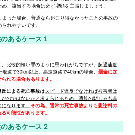
ため、該当する場合は必ず増額を主張しましょう。
しまった場合、普通なら起こり得なかったことの事故の
められやすいです。
性のあるケース１
は、比較的軽い罪のように思われがちですが、
超過速度
が一般道で30km以上、高速道路で40kmの場合、
罰金に加
せられる場合もあります。
違反による死亡事故
は
スピード違反でなければ被害者は
んだのではないかと考えられるため、遺族の悲しみも非
のになります。
その為、通常の死亡事故よりも慰謝料の
れる可能性があります。
性のあるケース２