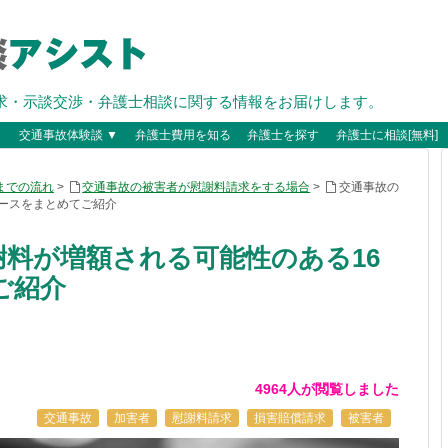
求・示談交渉・弁護士相談に関する情報をお届けします。
▼
交通事故体験談 ▼
弁護士費用を知る
弁護士を探す
弁護士に相談[無料]
までの流れ
>
交通事故の被害者が慰謝料請求をする場合
>
交通事故の
ースをまとめてご紹介
料が増額される可能性のある16
ご紹介
4964人が閲覧しました
交通事故
加害者
慰謝料請求
損害賠償請求
被害者