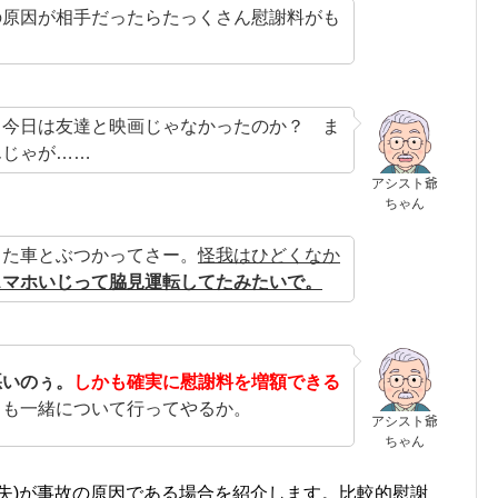
の原因が相手だったらたっくさん慰謝料がも
。今日は友達と映画じゃなかったのか？ ま
んじゃが……
アシスト爺
ちゃん
した車とぶつかってさー。
怪我はひどくなか
スマホいじって脇見運転してたみたいで。
悪いのぅ。
しかも確実に慰謝料を増額できる
しも一緒について行ってやるか。
アシスト爺
ちゃん
失)が事故の原因である場合を紹介します。比較的慰謝