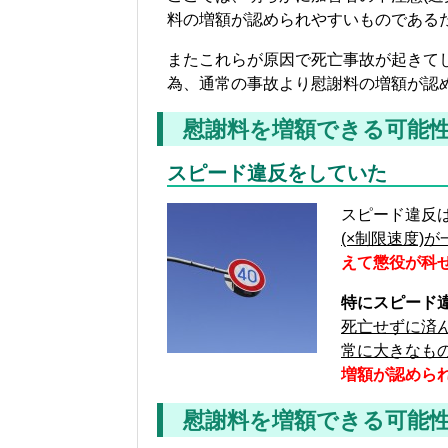
料の増額が認められやすいものである
またこれらが原因で死亡事故が起きて
為、通常の事故より慰謝料の増額が認
慰謝料を増額できる可能
スピード違反をしていた
スピード違反
(×制限速度)
えて懲役が科
特にスピード
死亡せずに済
常に大きなも
増額が認めら
慰謝料を増額できる可能