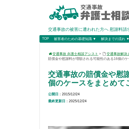
交通事故の被害に遭われた方へ 慰謝料請
TOP
被害者のための基礎知識 ▼
解決までの流れ 
交通事故 弁護士相談アシスト
>
交通事故解決
賠償金や慰謝料が増額される可能性のある16個のケ
交通事故の賠償金や慰謝
個のケースをまとめて
公開日
：2015/12/24
最終更新日
：2025/12/24