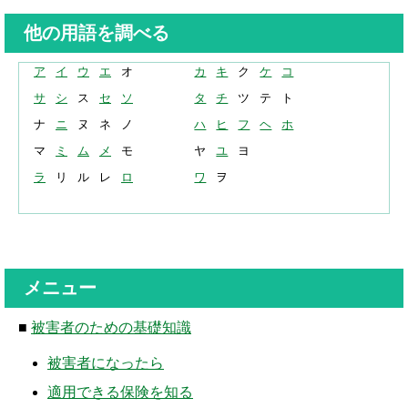
解決までの流れ ▼
他の用語を調べる
ケガの治療
症状固定
ア
イ
ウ
エ
オ
カ
キ
ク
ケ
コ
サ
シ
ス
セ
ソ
タ
チ
ツ
テ
ト
後遺障害認定
ナ
ニ
ヌ
ネ
ノ
ハ
ヒ
フ
ヘ
ホ
慰謝料請求
マ
ミ
ム
メ
モ
ヤ
ユ
ヨ
ラ
リ
ル
レ
ロ
ワ
ヲ
示談交渉
交通事故体験談 ▼
乗用車事故の体験談
メニュー
大型車事故の体験談
■
被害者のための基礎知識
バイク事故の体験談
被害者になったら
自転車事故の体験談
適用できる保険を知る