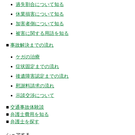
過失割合について知る
ムチ打ちの体験談
休業損害について知る
捻挫の体験談
加害者側について知る
打撲の体験談
被害に関する用語を知る
骨折の体験談
■
事故解決までの流れ
ケガの治療
後遺障害の体験談
症状固定までの流れ
弁護士費用を知る
後遺障害認定までの流れ
慰謝料請求の流れ
弁護士を探す
示談交渉について
弁護士に相談[無料]
■
交通事故体験談
■
弁護士費用を知る
■
弁護士を探す
シェアする