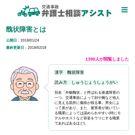
TOP
醜状障害とは
被害者のための基礎知識 ▼
公開日
：2018/01/24
被害者になったら
最終更新日
：2018/02/18
適用できる保険を知る
1390人が閲覧しました
過失割合について知る
漢字 醜状障害
休業損害について知る
読み方 しゅうじょうしょうがい
別名「外貌醜状」と呼ばれる後遺障害の
弁護士特約について知る
一つ。交通事故によって顔や腕など他人
に見える箇所に傷痕が残る事。男女によ
加害者側について知る
って差があり、また、被害者が就いてい
る職業によっては認められやすい(特にモ
デルやホストなど容姿をウリにする職業
被害に関する用語を知る
であればあるほど)。