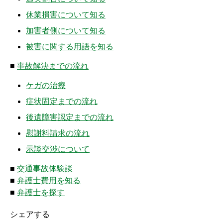
ムチ打ちの体験談
休業損害について知る
捻挫の体験談
加害者側について知る
被害に関する用語を知る
打撲の体験談
■
事故解決までの流れ
骨折の体験談
ケガの治療
後遺障害の体験談
症状固定までの流れ
後遺障害認定までの流れ
弁護士費用を知る
慰謝料請求の流れ
弁護士を探す
示談交渉について
弁護士に相談[無料]
■
交通事故体験談
■
弁護士費用を知る
■
弁護士を探す
シェアする