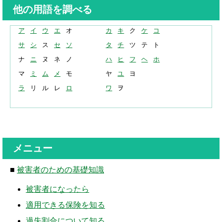
解決までの流れ ▼
他の用語を調べる
ケガの治療
ア
イ
ウ
エ
オ
カ
キ
ク
ケ
コ
症状固定
サ
シ
ス
セ
ソ
タ
チ
ツ
テ
ト
ナ
ニ
ヌ
ネ
ノ
ハ
ヒ
フ
ヘ
ホ
後遺障害認定
マ
ミ
ム
メ
モ
ヤ
ユ
ヨ
慰謝料請求
ラ
リ
ル
レ
ロ
ワ
ヲ
示談交渉
交通事故体験談 ▼
乗用車事故の体験談
メニュー
大型車事故の体験談
■
被害者のための基礎知識
バイク事故の体験談
被害者になったら
適用できる保険を知る
自転車事故の体験談
過失割合について知る