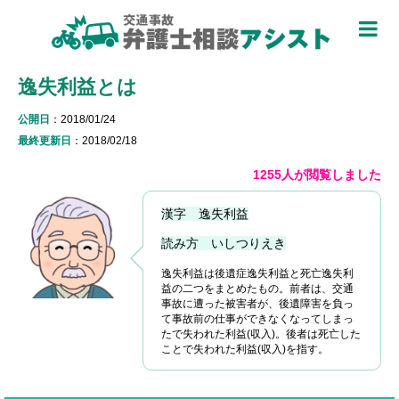
TOP
逸失利益とは
被害者のための基礎知識 ▼
公開日
：2018/01/24
被害者になったら
最終更新日
：2018/02/18
適用できる保険を知る
1255人が閲覧しました
過失割合について知る
漢字 逸失利益
休業損害について知る
読み方 いしつりえき
逸失利益は後遺症逸失利益と死亡逸失利
弁護士特約について知る
益の二つをまとめたもの。前者は、交通
事故に遭った被害者が、後遺障害を負っ
加害者側について知る
て事故前の仕事ができなくなってしまっ
たで失われた利益(収入)。後者は死亡した
ことで失われた利益(収入)を指す。
被害に関する用語を知る