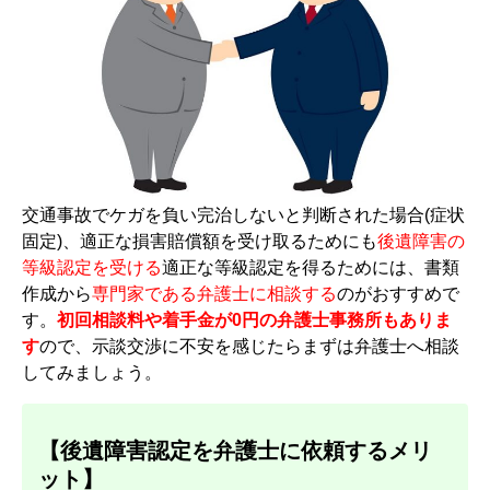
交通事故でケガを負い完治しないと判断された場合(症状
固定)、適正な損害賠償額を受け取るためにも
後遺障害の
等級認定を受ける
適正な等級認定を得るためには、書類
作成から
専門家である弁護士に相談する
のがおすすめで
す。
初回相談料や着手金が0円の弁護士事務所もありま
す
ので、示談交渉に不安を感じたらまずは弁護士へ相談
してみましょう。
【後遺障害認定を弁護士に依頼するメリ
ット】