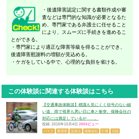
・後遺障害認定に関する書類作成や審
査などは専門的な知識が必要となるた
め、専門家である弁護士に任せること
により、スムーズに手続きを進めるこ
とができる。
・専門家により適正な障害等級を得ることができ、
後遺障害慰謝料の増額が見込める。
・ケガをしている中で、心理的な負担を省ける。
この体験談に関連する体験談はこちら
【交通事故体験談】標識も見にくく信号のない細
い道、雨で視界も悪い日に車と衝突。保険会社の
対応には満足しているが……。
投稿: 2016年10月4日
2604ビュー
バイク
乗用車
交差点
保険会社
打撲
示談