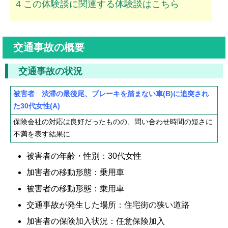
4
この体験談に関連する体験談はこちら
ムチ打ちの体験談
捻挫の体験談
交通事故の概要
打撲の体験談
交通事故の状況
骨折の体験談
被害者 渋滞の最後尾、ブレーキを踏まない車(B)に追突され
後遺障害の体験談
た30代女性(A)
保険会社の対応は良好だったものの、問い合わせ時間の短さに
弁護士費用を知る
不満を表す結果に
弁護士を探す
被害者の年齢・性別：30代女性
弁護士に相談[無料]
加害者の移動形態：乗用車
被害者の移動形態：乗用車
交通事故が発生した場所：住宅街の狭い道路
加害者の保険加入状況：任意保険加入