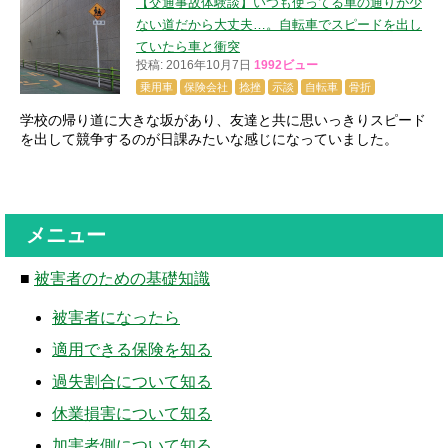
【交通事故体験談】いつも使ってる車の通りが少
ない道だから大丈夫…。自転車でスピードを出し
ていたら車と衝突
投稿: 2016年10月7日
1992ビュー
乗用車
保険会社
捻挫
示談
自転車
骨折
学校の帰り道に大きな坂があり、友達と共に思いっきりスピード
を出して競争するのが日課みたいな感じになっていました。
メニュー
■
被害者のための基礎知識
被害者になったら
適用できる保険を知る
過失割合について知る
休業損害について知る
加害者側について知る