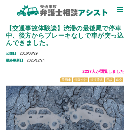
TOP
【交通事故体験談】渋滞の最後尾で停車
被害者のための基礎知識 ▼
中、後方からブレーキなしで車が突っ込
被害者になったら
んできました。
適用できる保険を知る
公開日
：2016/08/29
最終更新日
：2025/12/24
過失割合について知る
2237人が閲覧しました
休業損害について知る
乗用車
保険会社
後遺障害
示談
追突
弁護士特約について知る
加害者側について知る
被害に関する用語を知る