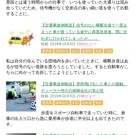
普段とは違う時間からの仕事で、いつも使っていた大通りは混み
合っていたため、信号機がなく交差点の多い細い道を使って出勤
することに。
【交通事故体験談】信号のない横断歩道で一度止
まった車が渡っている途中に再度急発進。間に合
わずにひかれてしまったが……。
投稿: 2016年10月5日
2392ビュー
乗用車
保険会社
徒歩
慰謝料
捻挫
示談
私は自分の住んでいる団地内を歩いていたときに、横断歩道はあ
るが信号のない道路を渡ろうとしていました。すると自動車がこ
ちらに向かって右折してこようとしていました。
【交通事故体験談】突然飛び出した車との接触。
ディーラー仲介の保険会社の安心性
投稿: 2016年10月5日
2780ビュー
乗用車
保険会社
示談
自転車
骨折
歩道をスポーツ自転車で走っていた時に、倉
庫の出入り口から急に乗用車が歩道に半分以上も出てきたので
す。