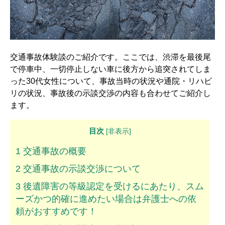
解決までの流れ ▼
ケガの治療
症状固定
交通事故体験談のご紹介です。ここでは、渋滞を最後尾
後遺障害認定
で停車中、一切停止しない車に後方から追突されてしま
った30代女性について、事故当時の状況や通院・リハビ
慰謝料請求
リの状況、事故後の示談交渉の内容も合わせてご紹介し
示談交渉
ます。
目次
交通事故体験談 ▼
[
非表示
]
乗用車事故の体験談
1
交通事故の概要
2
交通事故の示談交渉について
大型車事故の体験談
3
後遺障害の等級認定を受けるにあたり、スム
バイク事故の体験談
ーズかつ的確に進めたい場合は弁護士への依
頼がおすすめです！
自転車事故の体験談