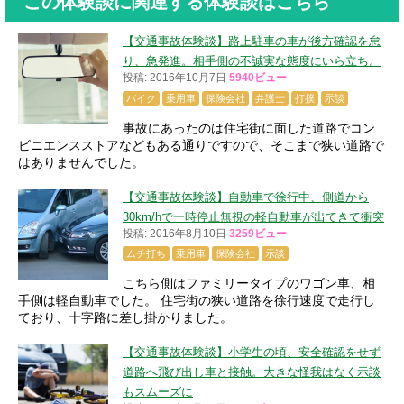
この体験談に関連する体験談はこちら
【交通事故体験談】路上駐車の車が後方確認を怠
り、急発進。相手側の不誠実な態度にいら立ち。
投稿: 2016年10月7日
5940ビュー
バイク
乗用車
保険会社
弁護士
打撲
示談
事故にあったのは住宅街に面した道路でコン
ビニエンスストアなどもある通りですので、そこまで狭い道路で
はありませんでした。
【交通事故体験談】自動車で徐行中、側道から
30km/hで一時停止無視の軽自動車が出てきて衝突
投稿: 2016年8月10日
3259ビュー
ムチ打ち
乗用車
保険会社
示談
こちら側はファミリータイプのワゴン車、相
手側は軽自動車でした。 住宅街の狭い道路を徐行速度で走行し
ており、十字路に差し掛かりました。
【交通事故体験談】小学生の頃、安全確認をせず
道路へ飛び出し車と接触。大きな怪我はなく示談
もスムーズに