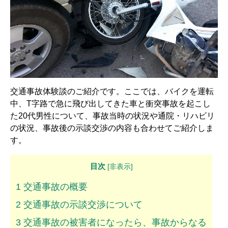
解決までの流れ ▼
ケガの治療
症状固定
後遺障害認定
慰謝料請求
交通事故体験談のご紹介です。ここでは、バイクを運転
中、T字路で急に飛び出してきた車と衝突事故を起こし
示談交渉
た20代男性について、事故当時の状況や通院・リハビリ
の状況、事故後の示談交渉の内容も合わせてご紹介しま
交通事故体験談 ▼
す。
乗用車事故の体験談
目次
[
非表示
]
大型車事故の体験談
1
交通事故の概要
バイク事故の体験談
2
交通事故の示談交渉について
自転車事故の体験談
3
交通事故の被害者になったら、事故からなる