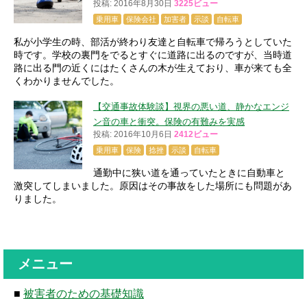
投稿: 2016年8月30日
3225ビュー
乗用車
保険会社
加害者
示談
自転車
私が小学生の時、部活が終わり友達と自転車で帰ろうとしていた
時です。学校の裏門をでるとすぐに道路に出るのですが、当時道
路に出る門の近くにはたくさんの木が生えており、車が来ても全
くわかりませんでした。
【交通事故体験談】視界の悪い道、静かなエンジ
ン音の車と衝突。保険の有難みを実感
投稿: 2016年10月6日
2412ビュー
乗用車
保険
捻挫
示談
自転車
通勤中に狭い道を通っていたときに自動車と
激突してしまいました。原因はその事故をした場所にも問題があ
りました。
メニュー
■
被害者のための基礎知識