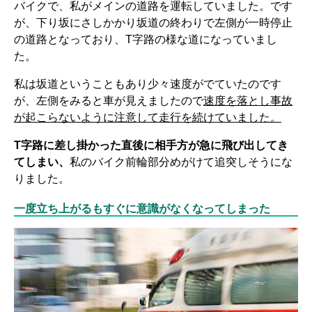
バイクで、私がメインの道路を運転していました。です
が、下り坂にさしかかり坂道の終わりで左側が一時停止
の道路となっており、T字路の様な道になっていまし
た。
私は坂道ということもあり少々速度がでていたのです
が、左側をみると車が見えましたので
速度を落とし事故
が起こらないように注意して走行を続けていました。
T字路に差し掛かった直後に相手方が急に飛び出してき
てしまい、
私のバイク前輪部分めがけて追突しそうにな
りました。
一度立ち上がるもすぐに意識がなくなってしまった