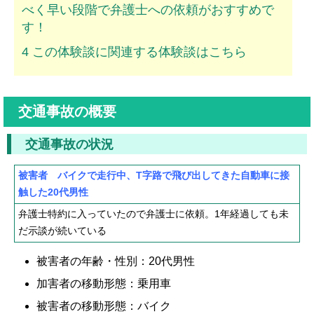
べく早い段階で弁護士への依頼がおすすめで
ムチ打ちの体験談
す！
捻挫の体験談
4
この体験談に関連する体験談はこちら
打撲の体験談
骨折の体験談
交通事故の概要
後遺障害の体験談
交通事故の状況
弁護士費用を知る
被害者 バイクで走行中、T字路で飛び出してきた自動車に接
触した20代男性
弁護士を探す
弁護士特約に入っていたので弁護士に依頼。1年経過しても未
弁護士に相談[無料]
だ示談が続いている
被害者の年齢・性別：20代男性
加害者の移動形態：乗用車
被害者の移動形態：バイク