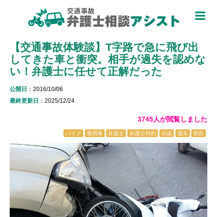
TOP
【交通事故体験談】T字路で急に飛び出
被害者のための基礎知識 ▼
してきた車と衝突。相手が過失を認めな
被害者になったら
い！弁護士に任せて正解だった
適用できる保険を知る
公開日
：2016/10/06
最終更新日
：2025/12/24
過失割合について知る
3745人が閲覧しました
休業損害について知る
バイク
乗用車
弁護士
弁護士特約
示談
過失
骨折
弁護士特約について知る
加害者側について知る
被害に関する用語を知る