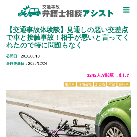
TOP
【交通事故体験談】見通しの悪い交差点
被害者のための基礎知識 ▼
で車と接触事故！相手が悪いと言ってく
被害者になったら
れたので特に問題もなく
適用できる保険を知る
公開日
：2016/08/10
最終更新日
：2025/12/24
過失割合について知る
3242人が閲覧しました
休業損害について知る
乗用車
保険会社
加害者
示談
自転車
弁護士特約について知る
加害者側について知る
被害に関する用語を知る