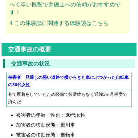
べく早い段階で弁護士への依頼がおすすめで
ムチ打ちの体験談
す！
捻挫の体験談
4
この体験談に関連する体験談はこちら
打撲の体験談
骨折の体験談
交通事故の概要
後遺障害の体験談
交通事故の状況
弁護士費用を知る
被害者 見通しの悪い道路で横からきた車にぶつかった自転車
の30代女性
弁護士を探す
冬で厚着をしていたため軽傷で後遺症もなく通院1ヶ月程度で
弁護士に相談[無料]
済んだ
被害者の年齢・性別：30代女性
加害者の移動形態：乗用車
被害者の移動形態：自転車