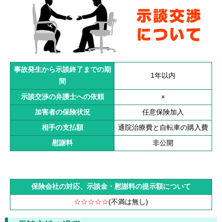
事故発生から示談終了までの期
1年以内
間
示談交渉の弁護士への依頼
×
加害者の保険状況
任意保険加入
相手の支払額
通院治療費と自転車の購入費
慰謝料
非公開
保険会社の対応、示談金・慰謝料の提示額について
☆☆☆☆
☆
(不満は無し)