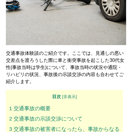
解決までの流れ ▼
ケガの治療
症状固定
後遺障害認定
慰謝料請求
交通事故体験談のご紹介です。ここでは、見通しの悪い
交差点を渡ろうした際に車と衝突事故を起こした30代女
示談交渉
性(事故当時は学生)について、事故当時の状況や通院・
リハビリの状況、事故後の示談交渉の内容も合わせてご
交通事故体験談 ▼
紹介します。
乗用車事故の体験談
目次
[
非表示
]
大型車事故の体験談
1
交通事故の概要
バイク事故の体験談
2
交通事故の示談交渉について
自転車事故の体験談
3
交通事故の被害者になったら、事故からなる