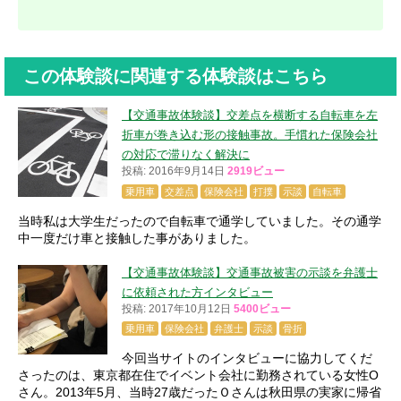
この体験談に関連する体験談はこちら
【交通事故体験談】交差点を横断する自転車を左
折車が巻き込む形の接触事故。手慣れた保険会社
の対応で滞りなく解決に
投稿: 2016年9月14日
2919ビュー
乗用車
交差点
保険会社
打撲
示談
自転車
当時私は大学生だったので自転車で通学していました。その通学
中一度だけ車と接触した事がありました。
【交通事故体験談】交通事故被害の示談を弁護士
に依頼された方インタビュー
投稿: 2017年10月12日
5400ビュー
乗用車
保険会社
弁護士
示談
骨折
今回当サイトのインタビューに協力してくだ
さったのは、東京都在住でイベント会社に勤務されている女性O
さん。2013年5月、当時27歳だったＯさんは秋田県の実家に帰省