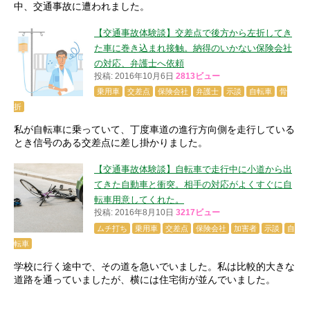
中、交通事故に遭われました。
【交通事故体験談】交差点で後方から左折してき
た車に巻き込まれ接触。納得のいかない保険会社
の対応、弁護士へ依頼
投稿: 2016年10月6日
2813ビュー
乗用車
交差点
保険会社
弁護士
示談
自転車
骨
折
私が自転車に乗っていて、丁度車道の進行方向側を走行している
とき信号のある交差点に差し掛かりました。
【交通事故体験談】自転車で走行中に小道から出
てきた自動車と衝突。相手の対応がよくすぐに自
転車用意してくれた。
投稿: 2016年8月10日
3217ビュー
ムチ打ち
乗用車
交差点
保険会社
加害者
示談
自
転車
学校に行く途中で、その道を急いでいました。私は比較的大きな
道路を通っていましたが、横には住宅街が並んでいました。