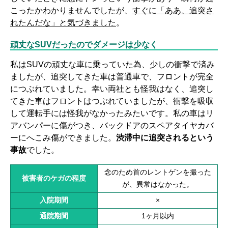
こったかわかりませんでしたが、
すぐに「ああ、追突さ
れたんだな」と気づきました
。
頑丈なSUVだったのでダメージは少なく
私はSUVの頑丈な車に乗っていた為、少しの衝撃で済み
ましたが、追突してきた車は普通車で、フロントが完全
につぶれていました。幸い両社とも怪我はなく、追突し
てきた車はフロントはつぶれていましたが、衝撃を吸収
して運転手には怪我がなかったみたいです。私の車はリ
アバンパーに傷がつき、バックドアのスペアタイヤカバ
ーにへこみ傷ができました。
渋滞中に追突されるという
事故
でした。
念のため首のレントゲンを撮った
被害者のケガの程度
が、異常はなかった。
入院期間
×
通院期間
1ヶ月以内