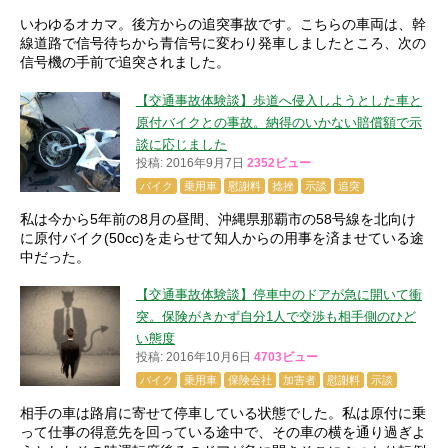
いわゆるオカマ。後方からの追突事故です。こちらの車両は、幹
線道路で信号待ちから青信号に変わり発車しましたところ、次の
信号機の手前で追突されました。
【交通事故体験談】歩道へ侵入しようとした車と
原付バイクとの事故。納得のいかない賠償額で示
談に応じました
投稿: 2016年9月7日
2352ビュー
バイク
乗用車
慰謝料
捻挫
示談
追突
私は今から5年前の8月の昼間、沖縄県那覇市の58号線を北向け
に原付バイク(50cc)を走らせて知人からの用事を済ませている途
中だった。
【交通事故体験談】停車中のドアが急に開いて衝
突。保険がきかず自分1人で交渉も相手側のひど
い態度
投稿: 2016年10月6日
4703ビュー
バイク
乗用車
保険会社
加害者
慰謝料
示談
相手の車は路肩に寄せて停車している状態でした。私は原付に乗
って仕事の得意先を回っている途中で、その車の横を通り過ぎよ