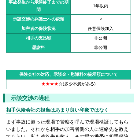
事故発生から示談終了までの期
1年以内
間
示談交渉の弁護士への依頼
×
加害者の保険状況
任意保険加入
相手の支払額
非公開
慰謝料
非公開
保険会社の対応、示談金・慰謝料の提示額について
★★★★
☆
(多少不満がある)
示談交渉の過程
相手保険会社の担当はあまり良い印象ではなく
まず事故に遭った現場で警察を呼んで現場検証してもら
いました。それから相手の加害者側の人に連絡先を教え
てもらい、私も連絡先を教え、その場で携帯に相手保険