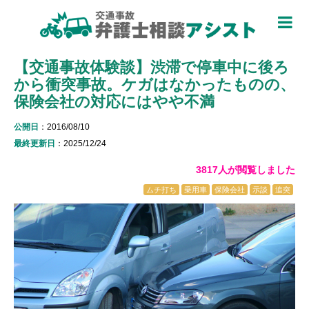
TOP
【交通事故体験談】渋滞で停車中に後ろ
被害者のための基礎知識 ▼
から衝突事故。ケガはなかったものの、
被害者になったら
保険会社の対応にはやや不満
適用できる保険を知る
公開日
：2016/08/10
最終更新日
：2025/12/24
過失割合について知る
3817人が閲覧しました
休業損害について知る
ムチ打ち
乗用車
保険会社
示談
追突
弁護士特約について知る
加害者側について知る
被害に関する用語を知る