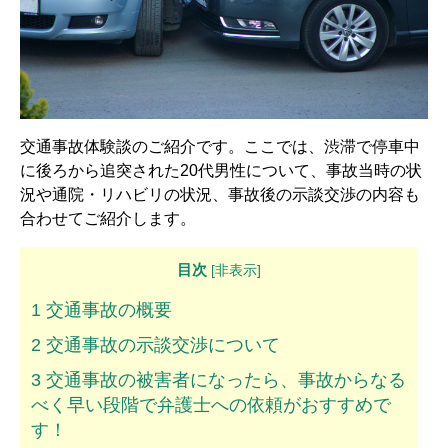
解決までの流れ ▼
ケガの治療
症状固定
後遺障害認定
交通事故体験談のご紹介です。ここでは、渋滞で停車中
慰謝料請求
に後ろから追突された20代男性について、事故当時の状
況や通院・リハビリの状況、事故後の示談交渉の内容も
示談交渉
合わせてご紹介します。
交通事故体験談 ▼
目次
[
非表示
]
乗用車事故の体験談
1
交通事故の概要
大型車事故の体験談
2
交通事故の示談交渉について
3
交通事故の被害者になったら、事故からなる
バイク事故の体験談
べく早い段階で弁護士への依頼がおすすめで
自転車事故の体験談
す！