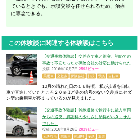
ているときでも、示談交渉を任せられるため、治療
に専念できる。
この体験談に関連する体験談はこちら
【交通事故体験談】交差点で車と衝突。初めての
事故で不安だったが保険会社の対応に助けられた
投稿: 2016年10月7日
2593ビュー
乗用車
交差点
保険会社
打撲
示談
自転車
10月の晴れた日の１６時頃、私が歩道を自転
車で直進していたところ２０mほど先の信号のない交差点にセダ
ン型の乗用車が停まっているのが見えました。
【交通事故体験談】幹線道路で徐行中に後方車両
からの追突。慰謝料の少なさに納得がいきません
でした。
投稿: 2016年8月26日
2829ビュー
ムチ打ち
乗用車
慰謝料
示談
追突