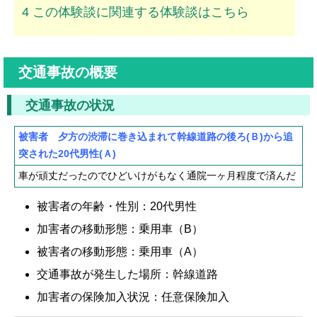
4
この体験談に関連する体験談はこちら
ムチ打ちの体験談
捻挫の体験談
交通事故の概要
打撲の体験談
骨折の体験談
交通事故の状況
後遺障害の体験談
被害者 夕方の渋滞に巻き込まれて幹線道路の後ろ(Ｂ)から追
突された20代男性(Ａ)
弁護士費用を知る
車が頑丈だったのでひどいけがもなく通院一ヶ月程度で済んだ
弁護士を探す
被害者の年齢・性別：20代男性
加害者の移動形態：乗用車（B）
弁護士に相談[無料]
被害者の移動形態：乗用車（A）
交通事故が発生した場所：幹線道路
加害者の保険加入状況：任意保険加入