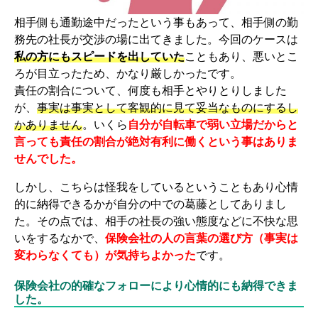
相手側も通勤途中だったという事もあって、相手側の勤
務先の社長が交渉の場に出てきました。今回のケースは
私の方にもスピードを出していた
こともあり、悪いとこ
ろが目立ったため、かなり厳しかったです。
責任の割合について、何度も相手とやりとりしました
が、
事実は事実として客観的に見て妥当なものにするし
かありません
。いくら
自分が自転車で弱い立場だからと
言っても責任の割合が絶対有利に働くという事はありま
せんでした。
しかし、こちらは怪我をしているということもあり心情
的に納得できるかが自分の中での葛藤としてありまし
た。その点では、相手の社長の強い態度などに不快な思
いをするなかで、
保険会社の人の言葉の選び方（事実は
変わらなくても）が気持ちよかった
です。
保険会社の的確なフォローにより心情的にも納得できま
した。