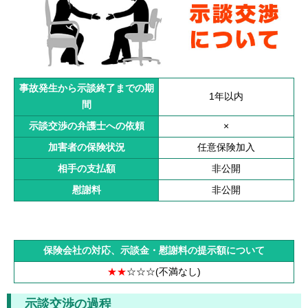
事故発生から示談終了までの期
1年以内
間
示談交渉の弁護士への依頼
×
加害者の保険状況
任意保険加入
相手の支払額
非公開
慰謝料
非公開
保険会社の対応、示談金・慰謝料の提示額について
★★
☆☆☆
(不満なし)
示談交渉の過程