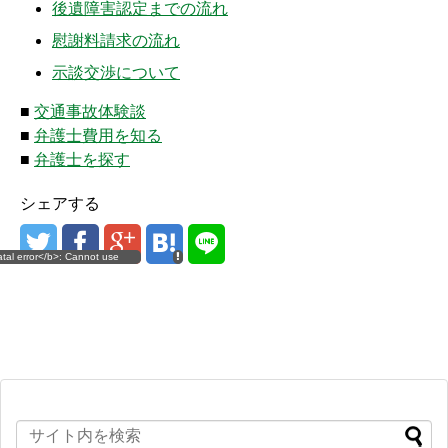
後遺障害認定までの流れ
慰謝料請求の流れ
示談交渉について
■
交通事故体験談
■
弁護士費用を知る
■
弁護士を探す
シェアする
atal error</b>: Cannot use
pe WP_Error as array in
m/ji-ko.jp/public_html/wp-
es/simplicity2/lib/sns.php</b>
60</b><br />