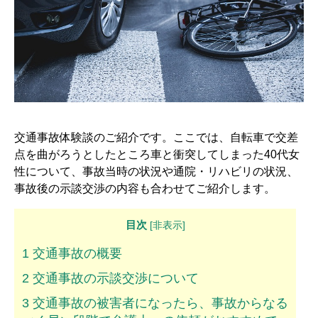
解決までの流れ ▼
ケガの治療
症状固定
後遺障害認定
慰謝料請求
交通事故体験談のご紹介です。ここでは、自転車で交差
示談交渉
点を曲がろうとしたところ車と衝突してしまった40代女
性について、事故当時の状況や通院・リハビリの状況、
交通事故体験談 ▼
事故後の示談交渉の内容も合わせてご紹介します。
乗用車事故の体験談
目次
[
非表示
]
大型車事故の体験談
1
交通事故の概要
バイク事故の体験談
2
交通事故の示談交渉について
自転車事故の体験談
3
交通事故の被害者になったら、事故からなる