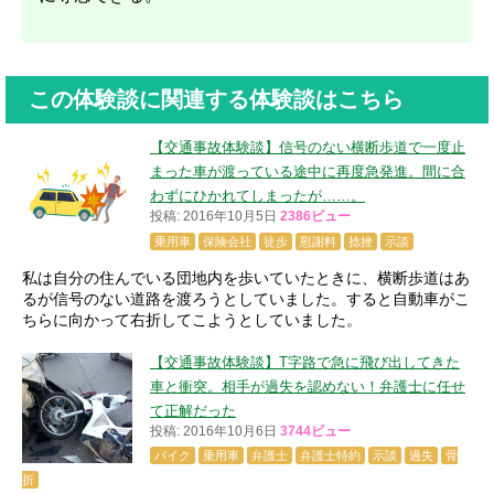
この体験談に関連する体験談はこちら
【交通事故体験談】信号のない横断歩道で一度止
まった車が渡っている途中に再度急発進。間に合
わずにひかれてしまったが……。
投稿: 2016年10月5日
2386ビュー
乗用車
保険会社
徒歩
慰謝料
捻挫
示談
私は自分の住んでいる団地内を歩いていたときに、横断歩道はあ
るが信号のない道路を渡ろうとしていました。すると自動車がこ
ちらに向かって右折してこようとしていました。
【交通事故体験談】T字路で急に飛び出してきた
車と衝突。相手が過失を認めない！弁護士に任せ
て正解だった
投稿: 2016年10月6日
3744ビュー
バイク
乗用車
弁護士
弁護士特約
示談
過失
骨
折