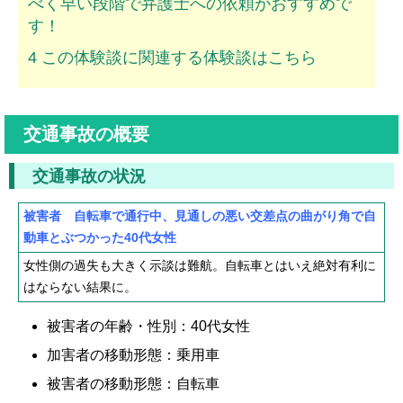
べく早い段階で弁護士への依頼がおすすめで
ムチ打ちの体験談
す！
捻挫の体験談
4
この体験談に関連する体験談はこちら
打撲の体験談
交通事故の概要
骨折の体験談
後遺障害の体験談
交通事故の状況
被害者 自転車で通行中、見通しの悪い交差点の曲がり角で自
弁護士費用を知る
動車とぶつかった40代女性
弁護士を探す
女性側の過失も大きく示談は難航。自転車とはいえ絶対有利に
はならない結果に。
弁護士に相談[無料]
被害者の年齢・性別：40代女性
加害者の移動形態：乗用車
被害者の移動形態：自転車