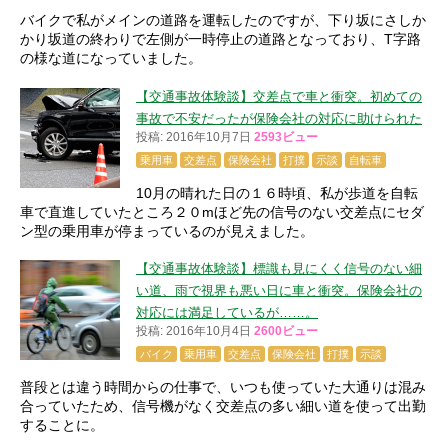
バイクで私がメインの道路を運転したのですが、下り坂にさしか
かり坂道の終わりで左側が一時停止の道路となっており、T字路
の様な道になっていました。
【交通事故体験談】交差点で車と衝突。初めての
事故で不安だったが保険会社の対応に助けられた
投稿: 2016年10月7日
2593ビュー
乗用車
交差点
保険会社
打撲
示談
自転車
10月の晴れた日の１６時頃、私が歩道を自転
車で直進していたところ２０mほど先の信号のない交差点にセダ
ン型の乗用車が停まっているのが見えました。
【交通事故体験談】標識も見にくく信号のない細
い道、雨で視界も悪い日に車と衝突。保険会社の
対応には満足しているが……。
投稿: 2016年10月4日
2600ビュー
バイク
乗用車
交差点
保険会社
打撲
示談
普段とは違う時間からの仕事で、いつも使っていた大通りは混み
合っていたため、信号機がなく交差点の多い細い道を使って出勤
することに。