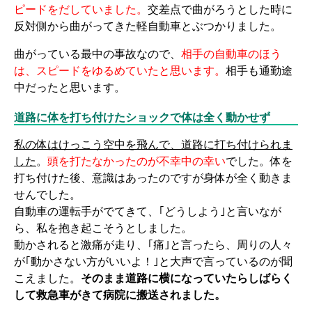
ピードをだしていました。
交差点で曲がろうとした時に
反対側から曲がってきた軽自動車とぶつかりました。
曲がっている最中の事故なので、
相手の自動車のほう
は、スピードをゆるめていたと思います。
相手も通勤途
中だったと思います。
道路に体を打ち付けたショックで体は全く動かせず
私の体はけっこう空中を飛んで、道路に打ち付けられま
した
。
頭を打たなかったのが不幸中の幸い
でした。体を
打ち付けた後、意識はあったのですが身体が全く動きま
せんでした。
自動車の運転手がでてきて、｢どうしよう｣と言いなが
ら、私を抱き起こそうとしました。
動かされると激痛が走り、｢痛｣と言ったら、周りの人々
が｢動かさない方がいいよ！｣と大声で言っているのが聞
こえました。
そのまま道路に横になっていたらしばらく
して救急車がきて病院に搬送されました。