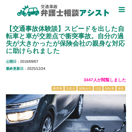
TOP
【交通事故体験談】スピードを出した自
被害者のための基礎知識 ▼
転車と車が交差点で衝突事故。自分の過
被害者になったら
失が大きかったが保険会社の親身な対応
に助けられました
適用できる保険を知る
公開日
：2016/09/07
過失割合について知る
最終更新日
：2025/12/24
休業損害について知る
3447人が閲覧しました
乗用車
交差点
保険会社
示談
自転車
過失
弁護士特約について知る
加害者側について知る
被害に関する用語を知る