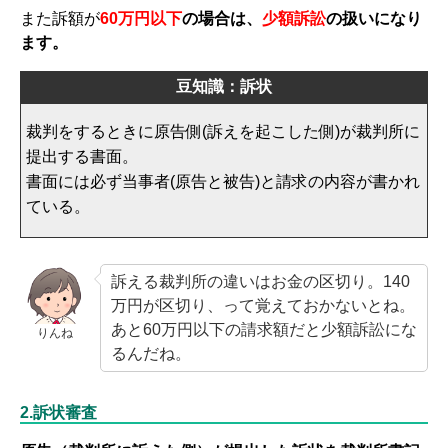
また訴額が
60万円以下
の場合は、
少額訴訟
の扱いになり
ます。
豆知識：訴状
裁判をするときに原告側(訴えを起こした側)が裁判所に
提出する書面。
書面には必ず当事者(原告と被告)と請求の内容が書かれ
ている。
訴える裁判所の違いはお金の区切り。140
万円が区切り、って覚えておかないとね。
あと60万円以下の請求額だと少額訴訟にな
りんね
るんだね。
2.訴状審査