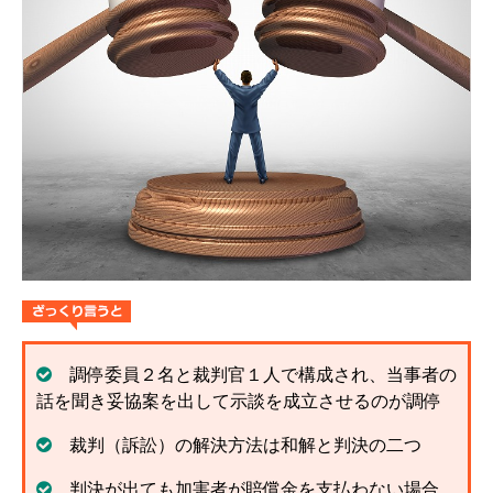
解決までの流れ ▼
ケガの治療
症状固定
後遺障害認定
慰謝料請求
示談交渉
交通事故体験談 ▼
乗用車事故の体験談
大型車事故の体験談
調停委員２名と裁判官１人で構成され、当事者の
話を聞き妥協案を出して示談を成立させるのが調停
バイク事故の体験談
裁判（訴訟）の解決方法は和解と判決の二つ
自転車事故の体験談
判決が出ても加害者が賠償金を支払わない場合、