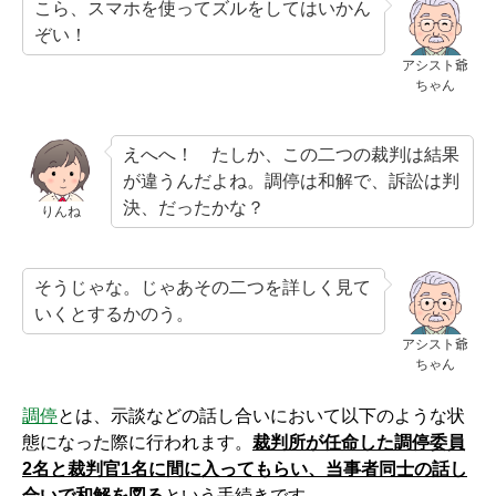
こら、スマホを使ってズルをしてはいかん
ぞい！
アシスト爺
ちゃん
えへへ！ たしか、この二つの裁判は結果
が違うんだよね。調停は和解で、訴訟は判
決、だったかな？
りんね
そうじゃな。じゃあその二つを詳しく見て
いくとするかのう。
アシスト爺
ちゃん
調停
とは、示談などの話し合いにおいて以下のような状
態になった際に行われます。
裁判所が任命した調停委員
2名と裁判官1名に間に入ってもらい、当事者同士の話し
合いで和解を図る
という手続きです。