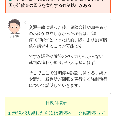
ムチ打ちの体験談
国が賠償金の回収を実行する強制執行がある
捻挫の体験談
打撲の体験談
交通事故に遭った後、保険会社や加害者と
の示談が成立しなかった場合は、“調
ナビ夫
骨折の体験談
停”や“訴訟”といった法的手段により損害賠
償を請求することが可能です。
後遺障害の体験談
ですが調停や訴訟のやり方がわからない、
裁判の流れが知りたい人は多いはず。
弁護士費用を知る
そこでここでは調停や訴訟に関する手続き
弁護士を探す
や流れ、裁判所が回収を実行する強制執行
弁護士に相談[無料]
について説明していきます。
目次
[
非表示
]
1
示談が決裂したら次は調停へ。でも調停って