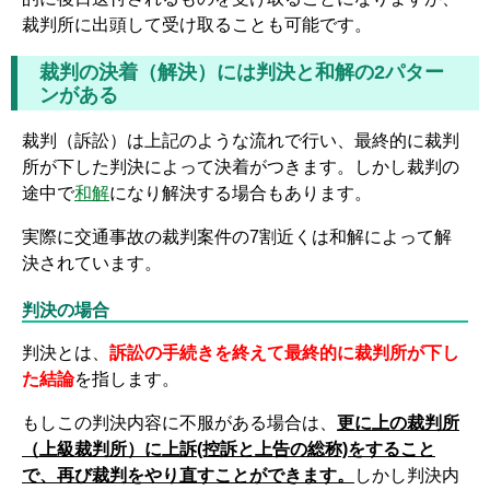
裁判所に出頭して受け取ることも可能です。
裁判の決着（解決）には判決と和解の2パター
ンがある
裁判（訴訟）は上記のような流れで行い、最終的に裁判
所が下した判決によって決着がつきます。しかし裁判の
途中で
和解
になり解決する場合もあります。
実際に交通事故の裁判案件の7割近くは和解によって解
決されています。
判決の場合
判決とは、
訴訟の手続きを終えて最終的に裁判所が下し
た結論
を指します。
もしこの判決内容に不服がある場合は、
更に上の裁判所
（上級裁判所）に上訴(控訴と上告の総称)をすること
で、再び裁判をやり直すことができます。
しかし判決内