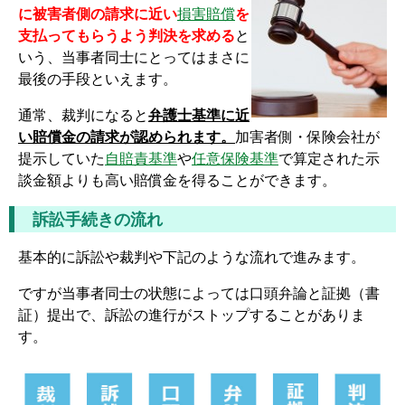
に被害者側の請求に近い
損害賠償
を
支払ってもらうよう判決を求める
と
いう、当事者同士にとってはまさに
最後の手段といえます。
通常、裁判になると
弁護士基準に近
い賠償金の請求が認められます。
加害者側・保険会社が
提示していた
自賠責基準
や
任意保険基準
で算定された示
談金額よりも高い賠償金を得ることができます。
訴訟手続きの流れ
基本的に訴訟や裁判や下記のような流れで進みます。
ですが当事者同士の状態によっては口頭弁論と証拠（書
証）提出で、訴訟の進行がストップすることがありま
す。