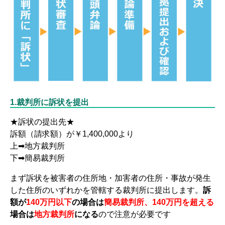
1.裁判所に訴状を提出
★訴状の提出先★
訴額（請求額）が￥1,400,000より
上➡地方裁判所
下➡簡易裁判所
まず訴状を被害者の住所地・加害者の住所・事故が発生
した住所のいずれかを管轄する裁判所に提出します。
訴
額が
140万円以下
の場合は
簡易裁判所、140万円を超える
場合は
地方裁判所
になる
ので注意が必要です