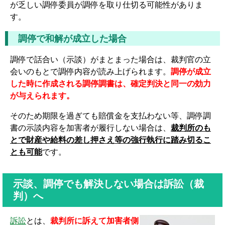
が乏しい調停委員が調停を取り仕切る可能性がありま
す。
調停で和解が成立した場合
調停で話合い（示談）がまとまった場合は、裁判官の立
会いのもとで調停内容が読み上げられます。
調停が成立
した時に作成される調停調書は、確定判決と同一の効力
が与えられます。
そのため期限を過ぎても賠償金を支払わない等、調停調
書の示談内容を加害者が履行しない場合は、
裁判所のも
とで財産や給料の差し押さえ等の強行執行に踏み切るこ
とも可能
です。
示談、調停でも解決しない場合は訴訟（裁
判）へ
訴訟
とは、
裁判所に訴えて加害者側