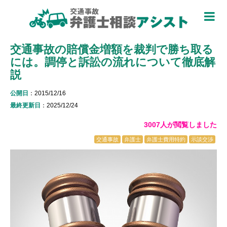
TOP
交通事故の賠償金増額を裁判で勝ち取る
被害者のための基礎知識 ▼
には。調停と訴訟の流れについて徹底解
被害者になったら
説
適用できる保険を知る
公開日
：2015/12/16
最終更新日
：2025/12/24
過失割合について知る
3007人が閲覧しました
休業損害について知る
交通事故
弁護士
弁護士費用特約
示談交渉
弁護士特約について知る
加害者側について知る
被害に関する用語を知る