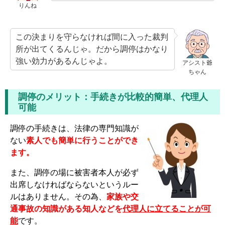
りんね
この決まりを守らなければ間に入った裁判
所が出てくるんじゃ。だから調停はかなり
強い効力があるんじゃよ。
アシスト爺
ちゃん
調停のメリット：手続きが比較的簡単、代理人
可能
調停の手続きは、法律の専門知識が
ない
素人でも簡単に行うことができ
ます。
また、調停の場に被害者本人が必ず
出席しなければならないというルー
ルはありません。その為、
家族や交
通事故の知識がある知人などを
代理人に立てることが可
能
です。