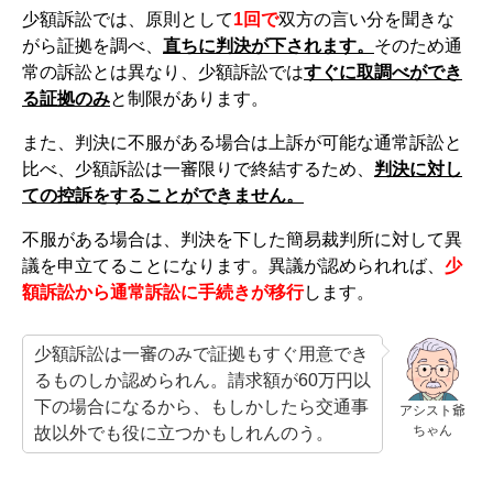
少額訴訟では、原則として
1回で
双方の言い分を聞きな
がら証拠を調べ、
直ちに判決が下されます。
そのため通
常の訴訟とは異なり、少額訴訟では
すぐに取調べができ
る証拠のみ
と制限があります。
また、判決に不服がある場合は上訴が可能な通常訴訟と
比べ、少額訴訟は一審限りで終結するため、
判決に対し
ての控訴をすることができません。
不服がある場合は、判決を下した簡易裁判所に対して異
議を申立てることになります。異議が認められれば、
少
額訴訟から通常訴訟に手続きが移行
します。
少額訴訟は一審のみで証拠もすぐ用意でき
るものしか認められん。請求額が60万円以
下の場合になるから、もしかしたら交通事
アシスト爺
ちゃん
故以外でも役に立つかもしれんのう。