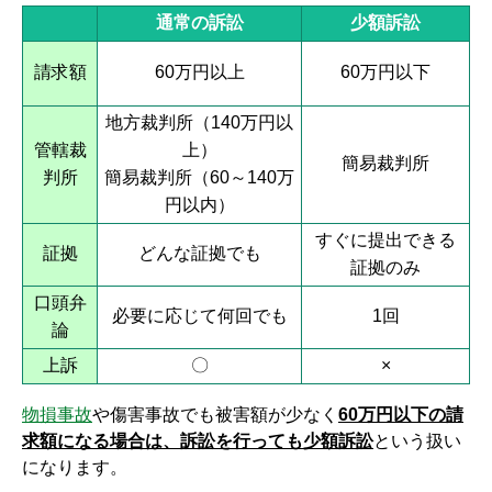
通常の訴訟
少額訴訟
請求額
60万円以上
60万円以下
地方裁判所（140万円以
管轄裁
上）
簡易裁判所
判所
簡易裁判所（60～140万
円以内）
すぐに提出できる
証拠
どんな証拠でも
証拠のみ
口頭弁
必要に応じて何回でも
1回
論
上訴
〇
×
物損事故
や傷害事故でも被害額が少なく
60万円以下の請
求額になる場合は、訴訟を行っても少額訴訟
という扱い
になります。