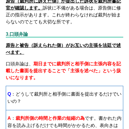
原告（裁判所に訴えた側）が提出した訴状を裁判所書記
官が確認します。
訴状に不備がある場合は、原告側に修
正の指示があります。これが終わらなければ裁判が始ま
らないのでとても大切な所です。
3.口頭弁論
原告と被告（訴えられた側）がお互いの主張を法廷で述
べます。
口頭弁論は、
期日までに裁判所と相手側に主張内容を記
載した書面を提出することで「主張を述べた」という扱
いになります。
Q
：どうして裁判所と相手側に書面を提出するだけでい
いの？
A
：
裁判所側の時間と作業の短縮の為
です。書かれた内
容を読み上げるだけでも時間がかかるため、表向きは