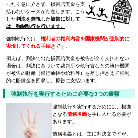
ったく意に介さず、損害賠償金を支
払わないケースが存在します。こう
した
判決を無視した被告に対して
は、強制執行を行います。
強制執行とは、
権利者の権利内容を国家機関が強制的に
実現してくれる手続き
です。
例えば、判決で出た損害賠償金を被告が全く支払わない
場合は、判決に基づいて裁判所や執行官などの執行機関
が被告の財産（銀行通帳や給料等）を差し押さえて強制
的に賠償金を回収し、原告に支払います。
強制執行を実行するために必要な3つの書類
強制執行を実行するためには、根拠
となる
債務名義
を手に入れる必要が
あります。
債務名義とは、主に判決文ですが、