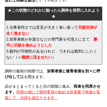
★この状態のどれかに陥ったら調停を視野に入れよう
★
1.当事者同士では意見が大きく食い違って
示談交渉が
全く進まない
2.加害者側が弁護士などの専門家を代理人に立て、
勝
手に示談を進めようとした
3.裁判の可能性があるけれど、できれば裁判にしたく
ない（＝
穏便に済ませたい
）
調停の最初の段階では、
加害者側と被害者側を別々に呼
び出して
話を聞きます。
話がまとまってくると次の段階に進み、
両者を同席させ
ます。
同席の場にて調停委員が勧める折衷案で両者が妥
協して、示談を成立させます。