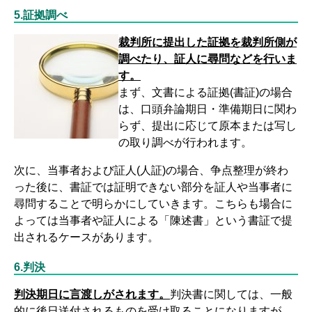
5.証拠調べ
裁判所に提出した証拠を裁判所側が
調べたり、証人に尋問などを行いま
す。
まず、文書による証拠(書証)の場合
は、口頭弁論期日・準備期日に関わ
らず、提出に応じて原本または写し
の取り調べが行われます。
次に、当事者および証人(人証)の場合、争点整理が終わ
った後に、書証では証明できない部分を証人や当事者に
尋問することで明らかにしていきます。こちらも場合に
よっては当事者や証人による「陳述書」という書証で提
出されるケースがあります。
6.判決
判決期日に言渡しがされます。
判決書に関しては、一般
的に後日送付されるものを受け取ることになりますが、