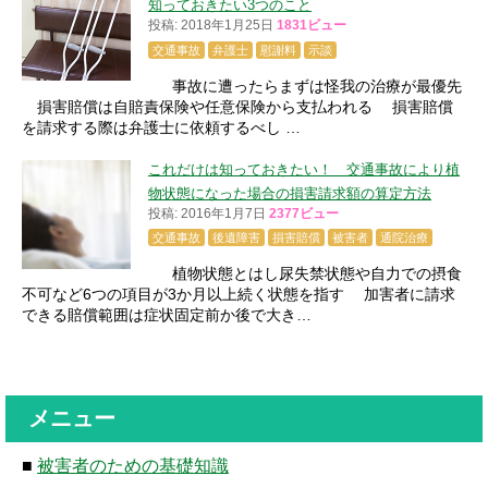
知っておきたい3つのこと
投稿: 2018年1月25日
1831ビュー
交通事故
弁護士
慰謝料
示談
事故に遭ったらまずは怪我の治療が最優先
損害賠償は自賠責保険や任意保険から支払われる 損害賠償
を請求する際は弁護士に依頼するべし …
これだけは知っておきたい！ 交通事故により植
物状態になった場合の損害請求額の算定方法
投稿: 2016年1月7日
2377ビュー
交通事故
後遺障害
損害賠償
被害者
通院治療
植物状態とはし尿失禁状態や自力での摂食
不可など6つの項目が3か月以上続く状態を指す 加害者に請求
できる賠償範囲は症状固定前か後で大き…
メニュー
■
被害者のための基礎知識