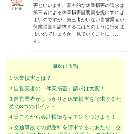
害といいます。基本的な休業損害の請求は
ムチ打ちの体験談
ナビ夫
第三者による休業損害証明書を提出すれば
捻挫の体験談
よいのですが、第三者がいない自営業者が
休業損害を請求するにはどのように行えば
打撲の体験談
よいのでしょうか。見ていくことにしま
す。
骨折の体験談
後遺障害の体験談
目次
[
非表示
]
弁護士費用を知る
1
休業損害とは？
弁護士を探す
2
自営業者の「休業損害」請求は大変！
弁護士に相談[無料]
3
自営業者がしっかりと休業損害を請求するた
めの3つのポイント
4
日ごろから会計帳簿をキチンとつけよう！
5
交通事故での慰謝料を請求するにあたり、交