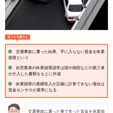
解決までの流れ ▼
ケガの治療
症状固定
後遺障害認定
慰謝料請求
交通事故に遭った結果、手に入らない賃金を休業
示談交渉
損害という
交通事故体験談 ▼
自営業者の休業損害請求は国や病院などの第三者
が介入した書類をもとに作成
乗用車事故の体験談
休業損害の基礎収入が正確に計算できない場合は
大型車事故の体験談
賃金センサスが基準になる
バイク事故の体験談
自転車事故の体験談
交通事故に遭った事で失った賃金を休業損