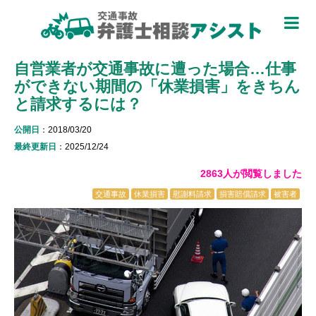
TOP
自営業者が交通事故に遭った場合…仕事
被害者のための基礎知識 ▼
ができない期間の「休業損害」をきちん
被害者になったら
と請求するには？
適用できる保険を知る
公開日
：2018/03/20
最終更新日
：2025/12/24
過失割合について知る
2863人が閲覧しました
休業損害について知る
交通事故
休業損害
慰謝料請求
損害賠償請求
被害者
弁護士特約について知る
加害者側について知る
被害に関する用語を知る