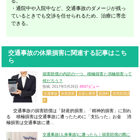
る。
・通院中や入院中など、交通事故のダメージが残っ
ているときでも交渉を任せられるため、治療に専念
できる。
交通事故の休業損害に関連する記事はこち
ら
損害賠償の内訳の一つ、積極損害と消極損害って
何だろう？
投稿: 2017年5月26日
4947ビュー
交通事故
休業損害
弁護士費用
慰謝料
損害賠償請
求
交通事故の損害賠償は「財産的損害」「精神的損害」に別れ
る 積極損害は交通事故に遭ったために「支払った」お金 消
極損害は交通事故に遭…
交通事故(人身事故)に遭ったら｜損害賠償の際に