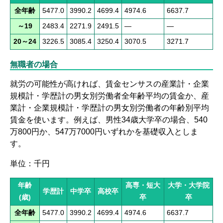
全年齢
5477.0
3990.2
4699.4
4974.6
6637.7
～19
2483.4
2271.9
2491.5
―
―
20～24
3226.5
3085.4
3250.4
3070.5
3271.7
無職者の場合
就労の可能性が高ければ、賃金センサスの産業計・企業
規模計・学歴計の男女別労働者全年齢平均の賃金か、産
業計・企業規模計・学歴計の男女別労働者の年齢別平均
賃金を使います。例えば、男性34歳大学卒の場合、540
万800円か、547万7000円いずれかを基礎収入としま
す。
単位：千円
年齢
高専・短大
大学・大学院
学歴計
中学卒
高校卒
(歳)
卒
卒
全年齢
5477.0
3990.2
4699.4
4974.6
6637.7