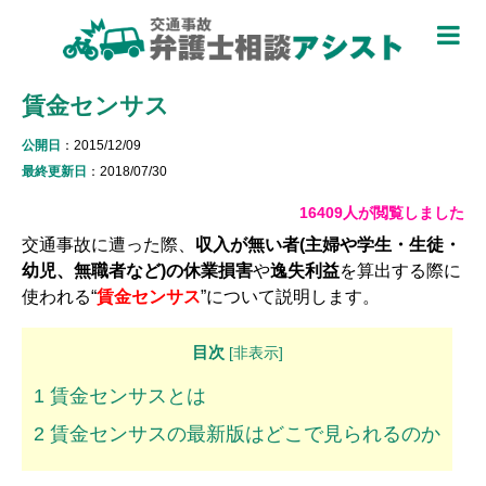
TOP
賃金センサス
被害者のための基礎知識 ▼
公開日
：2015/12/09
被害者になったら
最終更新日
：2018/07/30
適用できる保険を知る
16409人が閲覧しました
交通事故に遭った際、
過失割合について知る
収入が無い者(主婦や学生・生徒・
幼児、無職者など)の休業損害
や
逸失利益
を算出する際に
休業損害について知る
使われる“
賃金センサス
”について説明します。
弁護士特約について知る
目次
[
非表示
]
加害者側について知る
1
賃金センサスとは
被害に関する用語を知る
2
賃金センサスの最新版はどこで見られるのか