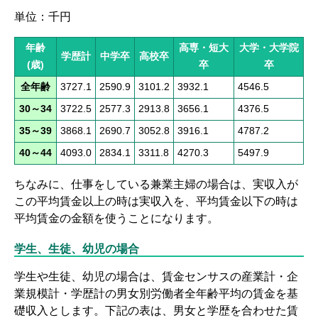
単位：千円
年齢
高専・短大
大学・大学院
学歴計
中学卒
高校卒
(歳)
卒
卒
全年齢
3727.1
2590.9
3101.2
3932.1
4546.5
30～34
3722.5
2577.3
2913.8
3656.1
4376.5
35～39
3868.1
2690.7
3052.8
3916.1
4787.2
40～44
4093.0
2834.1
3311.8
4270.3
5497.9
ちなみに、仕事をしている兼業主婦の場合は、実収入が
この平均賃金以上の時は実収入を、平均賃金以下の時は
平均賃金の金額を使うことになります。
学生、生徒、幼児の場合
学生や生徒、幼児の場合は、賃金センサスの産業計・企
業規模計・学歴計の男女別労働者全年齢平均の賃金を基
礎収入とします。下記の表は、男女と学歴を合わせた賃