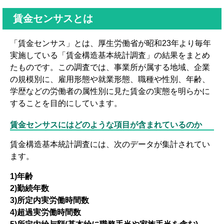
解決までの流れ ▼
賃金センサスとは
ケガの治療
症状固定
「賃金センサス」とは、厚生労働省が昭和23年より毎年
実施している「賃金構造基本統計調査」の結果をまとめ
後遺障害認定
たものです。この調査では、事業所が属する地域、企業
の規模別に、雇用形態や就業形態、職種や性別、年齢、
慰謝料請求
学歴などの労働者の属性別に見た賃金の実態を明らかに
することを目的にしています。
示談交渉
賃金センサスにはどのような項目が含まれているのか
交通事故体験談 ▼
賃金構造基本統計調査には、次のデータが集計されてい
乗用車事故の体験談
ます。
大型車事故の体験談
1)年齢
2)勤続年数
バイク事故の体験談
3)所定内実労働時間数
自転車事故の体験談
4)超過実労働時間数