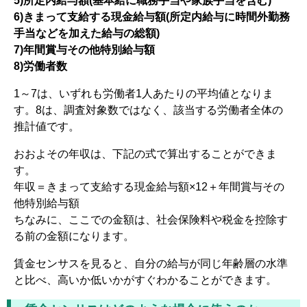
5)所定内給与額(基本給に職務手当や家族手当を含む)
ムチ打ちの体験談
6)きまって支給する現金給与額(所定内給与に時間外勤務
手当などを加えた給与の総額)
捻挫の体験談
7)年間賞与その他特別給与額
8)労働者数
打撲の体験談
1～7は、いずれも労働者1人あたりの平均値となりま
骨折の体験談
す。8は、調査対象数ではなく、該当する労働者全体の
推計値です。
後遺障害の体験談
おおよその年収は、下記の式で算出することができま
弁護士費用を知る
す。
年収＝きまって支給する現金給与額×12＋年間賞与その
弁護士を探す
他特別給与額
ちなみに、ここでの金額は、社会保険料や税金を控除す
弁護士に相談[無料]
る前の金額になります。
賃金センサスを見ると、自分の給与が同じ年齢層の水準
と比べ、高いか低いかがすぐわかることができます。