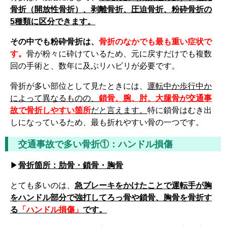
骨折（開放性骨折）、剥離骨折、圧迫骨折、粉砕骨折の
5種類に区分できます。
その中でも粉砕骨折は、
骨折のなかでも最も重い症状で
す。
骨が粉々に砕けているため、元に戻すだけでも複数
回の手術と、数年に及ぶリハビリが必要です。
骨折が多い部位として見たときには、
運転中か歩行中か
によって異なるものの、
鎖骨、腕、肘、大腿骨が交通事
故で骨折しやすい箇所
だと言えます。
特に鎖骨はむき出
しになっているため、最も折れやすい骨の一つです。
交通事故で多い骨折①：ハンドル損傷
▶
骨折箇所：肋骨・鎖骨・胸骨
とても多いのは、
急ブレーキをかけたことで運転手が胸
をハンドル部分で強打してろっ骨や鎖骨、胸骨を骨折す
る
「ハンドル損傷」
です。