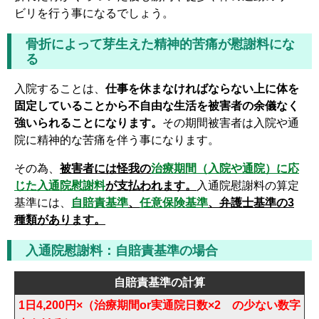
ビリを行う事になるでしょう。
骨折によって芽生えた精神的苦痛が慰謝料にな
る
入院することは、
仕事を休まなければならない上に体を
固定していることから不自由な生活を被害者の余儀なく
強いられることになります。
その期間被害者は入院や通
院に精神的な苦痛を伴う事になります。
その為、
被害者には怪我の
治療期間（入院や通院）に応
じた入通院慰謝料
が支払われます。
入通院慰謝料の算定
基準には、
自賠責基準
、
任意保険基準
、弁護士基準の3
種類があります。
入通院慰謝料：自賠責基準の場合
自賠責基準の計算
1日4,200円×（治療期間or実通院日数×2 の少ない数字