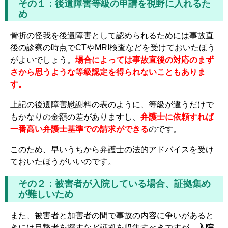
その１：後遺障害等級の申請を視野に入れるた
め
骨折の怪我を後遺障害として認められるためには事故直
後の診察の時点でCTやMRI検査などを受けておいたほう
がよいでしょう。
場合によっては事故直後の対応のまず
さから思うような等級認定を得られないこともありま
す。
上記の後遺障害慰謝料の表のように、等級が違うだけで
もかなりの金額の差がありますし、
弁護士に依頼すれば
一番高い弁護士基準での請求ができる
のです。
このため、早いうちから弁護士の法的アドバイスを受け
ておいたほうがいいのです。
その２：被害者が入院している場合、証拠集め
が難しいため
また、被害者と加害者の間で事故の内容に争いがあると
きには目撃者を探すなど証拠を収集すべきですが、
入院