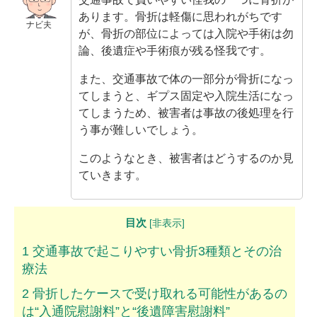
ムチ打ちの体験談
あります。骨折は軽傷に思われがちです
ナビ夫
が、骨折の部位によっては入院や手術は勿
捻挫の体験談
論、後遺症や手術痕が残る怪我です。
打撲の体験談
また、交通事故で体の一部分が骨折になっ
てしまうと、ギプス固定や入院生活になっ
骨折の体験談
てしまうため、被害者は事故の後処理を行
う事が難しいでしょう。
後遺障害の体験談
このようなとき、被害者はどうするのか見
弁護士費用を知る
ていきます。
弁護士を探す
目次
[
非表示
]
弁護士に相談[無料]
1
交通事故で起こりやすい骨折3種類とその治
療法
2
骨折したケースで受け取れる可能性があるの
は“入通院慰謝料”と“後遺障害慰謝料”