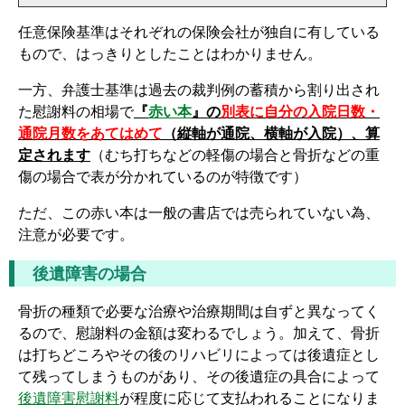
任意保険基準はそれぞれの保険会社が独自に有している
もので、はっきりとしたことはわかりません。
一方、弁護士基準は過去の裁判例の蓄積から割り出され
た慰謝料の相場で
『
赤い本
』の
別表に自分の入院日数・
通院月数をあてはめて
（縦軸が通院、横軸が入院）、算
定されます
（むち打ちなどの軽傷の場合と骨折などの重
傷の場合で表が分かれているのが特徴です）
ただ、この赤い本は一般の書店では売られていない為、
注意が必要です。
後遺障害の場合
骨折の種類で必要な治療や治療期間は自ずと異なってく
るので、慰謝料の金額は変わるでしょう。加えて、骨折
は打ちどころやその後のリハビリによっては後遺症とし
て残ってしまうものがあり、その後遺症の具合によって
後遺障害慰謝料
が程度に応じて支払われることになりま