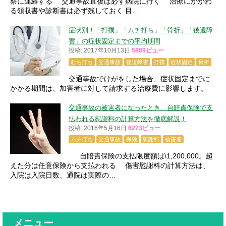
察に連絡する 交通事故直後は必ず病院に行く 治療にかかわ
る領収書や診断書は必ず残しておく 目…
症状別！「打撲」「ムチ打ち」「骨折」「後遺障
害」の症状固定までの平均期間
投稿: 2017年10月13日
5889ビュー
むち打ち
交通事故
後遺障害
打撲
症状固定
骨折
交通事故でけがをした場合、症状固定までに
かかる期間は、加害者に対して請求する治療費に影響します。
交通事故の被害者になったとき、自賠責保険で支
払われる慰謝料の計算方法を徹底解説！
投稿: 2016年5月16日
6273ビュー
ムチ打ち
交通事故
保険
慰謝料
被害者
自賠責保険の支払限度額は\1,200,000。超
えた分は任意保険から支払われる 傷害慰謝料の計算方法は、
入院は入院日数、通院は実際の…
メニュー