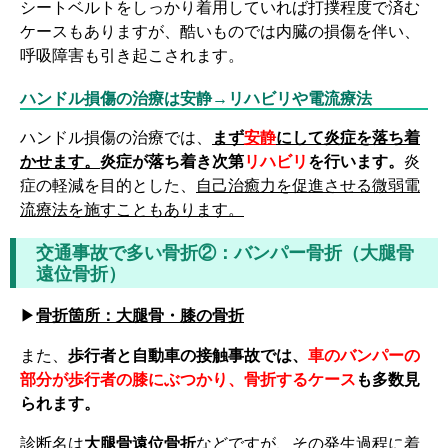
シートベルトをしっかり着用していれば打撲程度で済む
ケースもありますが、酷いものでは内臓の損傷を伴い、
呼吸障害も引き起こされます。
ハンドル損傷の治療は安静→リハビリや電流療法
ハンドル損傷の治療では、
まず
安静
にして炎症を落ち着
かせます。
炎症が落ち着き次第
リハビリ
を行います。
炎
症の軽減を目的とした、
自己治癒力を促進させる微弱電
流療法を施すこともあります。
交通事故で多い骨折②：バンパー骨折（大腿骨
遠位骨折）
▶
骨折箇所：大腿骨・膝の骨折
また、
歩行者と自動車の接触事故では、
車のバンパーの
部分が歩行者の膝にぶつかり、骨折するケース
も多数見
られます。
診断名は
大腿骨遠位骨折
などですが、その発生過程に着