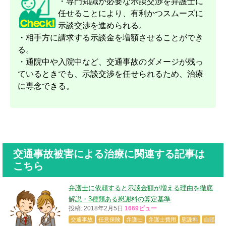
・専門知識が必要な示談交渉を弁護士に
任せることにより、有利かつスムーズに
示談交渉を進められる。
・相手方に請求する示談金を増額させることができ
る。
・通院中や入院中など、交通事故のダメージが残っ
ているときでも、示談交渉を任せられるため、治療
に専念できる。
交通事故被害による治療に関連する記事は
こちら
弁護士に依頼すると示談金額が増える理由を徹底
解説・3種類ある慰謝料の算定基準
投稿: 2018年2月5日
1669ビュー
交通事故
任意保険
弁護士
弁護士費用
慰謝料
自賠