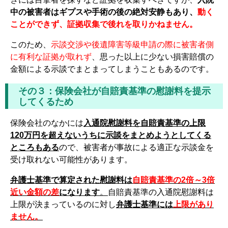
中の被害者はギプスや手術の後の絶対安静もあり、
動く
ことができず、証拠収集で後れを取りかねません。
このため、
示談交渉や後遺障害等級申請の際に被害者側
に有利な証拠が取れず
、思った以上に少ない損害賠償の
金額による示談でまとまってしまうこともあるのです。
その３：保険会社が自賠責基準の慰謝料を提示
してくるため
保険会社のなかには
入通院慰謝料を自賠責基準の上限
120万円を超えないうちに示談をまとめようとしてくる
ところもある
ので、被害者が事故による適正な示談金を
受け取れない可能性があります。
弁護士基準で算定された慰謝料は
自賠責基準の2倍～3倍
近い金額の差
になります
。
自賠責基準の入通院慰謝料は
上限が決まっているのに対し
弁護士基準には
上限があり
ません。