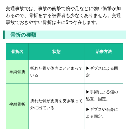
交通事故では、事故の衝撃で腕や足などに強い衝撃が加
わるので、骨折をする被害者も少なくありません。交通
事故でおきやすい骨折は主に5つ存在します。
骨折の種類
骨折名
状態
治療方法
折れた骨が体内にとどまって
▶ギプスによる固
単純骨折
いる
定
▶手術による傷の
処置、固定。
折れた骨が皮膚を突き破って
複雑骨折
外に出ている
▶ギプスや石膏に
よる固定。