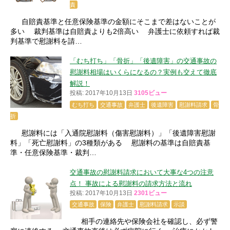
責
自賠責基準と任意保険基準の金額にそこまで差はないことが
多い 裁判基準は自賠責よりも2倍高い 弁護士に依頼すれば裁
判基準で慰謝料を請…
「むち打ち」「骨折」「後遺障害」の交通事故の
慰謝料相場はいくらになるの？実例も交えて徹底
解説！
投稿: 2017年10月13日
3105ビュー
むち打ち
交通事故
弁護士
後遺障害
慰謝料請求
骨
折
慰謝料には「入通院慰謝料（傷害慰謝料）」「後遺障害慰謝
料」「死亡慰謝料」の3種類がある 慰謝料の基準は自賠責基
準・任意保険基準・裁判…
交通事故の慰謝料請求において大事な4つの注意
点！ 事故による慰謝料の請求方法と流れ
投稿: 2017年10月13日
2301ビュー
交通事故
保険
弁護士
慰謝料請求
示談
相手の連絡先や保険会社を確認し、必ず警