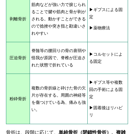
筋肉などが強い力で捩じられ
▶ギプスによる固
ることで腱や筋肉と骨が剥が
定
剥離骨折
される。動かすことができる
ので捻挫や突き指と勘違いさ
▶薬物療法
れやすい
脊髄等の腰回りの骨の衰弱や
▶コルセットによ
圧迫骨折
怪我が原因で、脊椎が圧迫さ
る固定
れた状態で折れている
▶ギプス等や複数
複数の骨折線と砕けた骨の欠
回の手術による固
片が存在する。周囲の神経等
定
粉砕骨折
を傷つけている為、痛みも強
▶固着後はリハビ
い。
リ
骨折は、段階に応じて、
単純骨折（閉鎖性骨折）、複雑