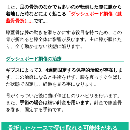
また
、足の骨折のなかでも多いのが転倒した際に膝から
着地した時などによく起こる
「ダッシュボード損傷（膝
蓋骨骨折）」
です。
膝蓋骨は膝の動きを滑らかにする役目を持つため、この
骨が折れると膝全体に影響が及びます。主に膝が腫れた
り、全く動かせない状態に陥ります。
ダッシュボード損傷の治療
ギプスによって3、4週間固定する保存的治療が存在しま
す。
この治療になると手術をせず、膝を真っすぐ伸ばし
た状態で固定し、経過を見る事になります。
骨がくっついた後に曲げ伸ばしのリハビリを行います。
また、
手術の場合は細い針金を用います。
針金で膝蓋骨
を巻き、固定する手術です。
骨折したケースで受け取れる可能性がある