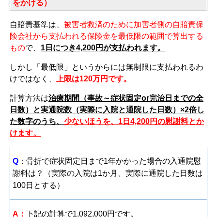
をかける）
自賠責基準は、
被害者救済のために加害者側の自賠責保
険会社から支払われる保険金を最低限の範囲で算出する
もの
で、
1日につき4,200円が支払われます。
しかし「最低限」というからには無制限に支払われるわ
けではなく、
上限は120万円です。
計算方法は
治療期間（事故～症状固定or完治日までの全
日数）と実通院数（実際に入院と通院した日数）×2倍し
た数字のうち、
少ないほうを、1日4,200円の慰謝料とか
けます。
Q
：骨折で症状固定日まで1年かかった場合の入通院慰
謝料は？（実際の入院は1か月、実際に通院した日数は
100日とする）
A：
下記の計算で1,092,000円です。