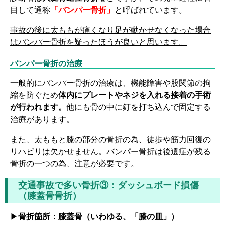
目して通称
「バンパー骨折」
と呼ばれています。
事故の後に太ももが痛くなり足が動かせなくなった場合
はバンパー骨折を疑ったほうが良いと思います。
バンパー骨折の治療
一般的にバンパー骨折の治療は、機能障害や股関節の拘
縮を防ぐため
体内にプレートやネジを入れる接着の手術
が行われます。
他にも骨の中に釘を打ち込んで固定する
治療があります。
また、
太ももと膝の部分の骨折の為、徒歩や筋力回復の
リハビリは欠かせません。
バンパー骨折は後遺症が残る
骨折の一つの為、注意が必要です。
交通事故で多い骨折③：ダッシュボード損傷
（膝蓋骨骨折）
▶
骨折箇所：膝蓋骨（いわゆる、「膝の皿」）