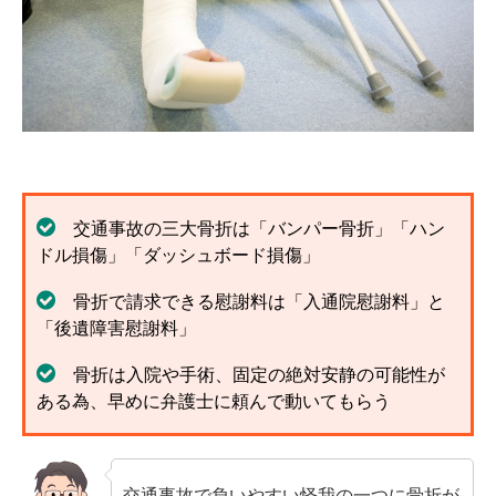
解決までの流れ ▼
ケガの治療
症状固定
後遺障害認定
慰謝料請求
交通事故の三大骨折は「バンパー骨折」「ハン
示談交渉
ドル損傷」「ダッシュボード損傷」
交通事故体験談 ▼
骨折で請求できる慰謝料は「入通院慰謝料」と
乗用車事故の体験談
「後遺障害慰謝料」
大型車事故の体験談
骨折は入院や手術、固定の絶対安静の可能性が
ある為、早めに弁護士に頼んで動いてもらう
バイク事故の体験談
自転車事故の体験談
交通事故で負いやすい怪我の一つに骨折が