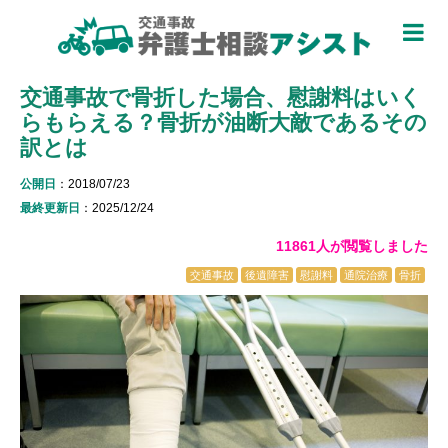
TOP
交通事故で骨折した場合、慰謝料はいく
被害者のための基礎知識 ▼
らもらえる？骨折が油断大敵であるその
被害者になったら
訳とは
適用できる保険を知る
公開日
：2018/07/23
最終更新日
：2025/12/24
過失割合について知る
11861人が閲覧しました
休業損害について知る
交通事故
後遺障害
慰謝料
通院治療
骨折
弁護士特約について知る
加害者側について知る
被害に関する用語を知る