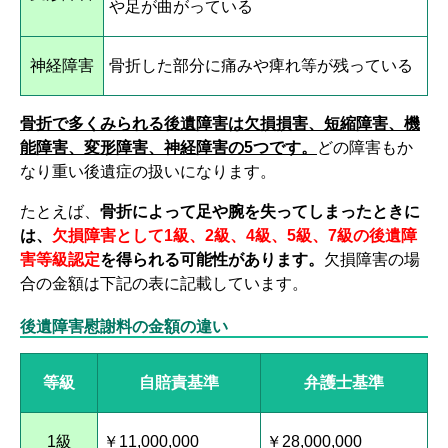
や足が曲がっている
神経障害
骨折した部分に痛みや痺れ等が残っている
骨折で多くみられる後遺障害は欠損損害、短縮障害、機
能障害、変形障害、神経障害の5つです。
どの障害もか
なり重い後遺症の扱いになります。
たとえば、
骨折によって足や腕を失ってしまったときに
は、
欠損障害として1級、2級、4級、5級、7級の後遺障
害等級認定
を得られる可能性があります。
欠損障害の場
合の金額は下記の表に記載しています。
後遺障害慰謝料の金額の違い
等級
自賠責基準
弁護士基準
1級
￥11,000,000
￥28,000,000