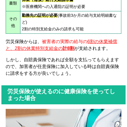
書類
※医療機関への入通院の証明が必要
勤務先の証明が必要
(事故前3か月の給与支給明細書な
その
ど)
他
2割の特別支給金のみの請求も可能
労災保険からは、
被害者の実際の給与の
6割の休業補償
と、2割の休業特別支給金の
計8割
が支給されます。
しかし、自賠責保険であれば全額を支払ってもらえます
ので、加害者が任意保険に加入している時は自賠責保険
に請求をする方が良いでしょう。
労災保険が使えるのに健康保険を使ってし
まった場合