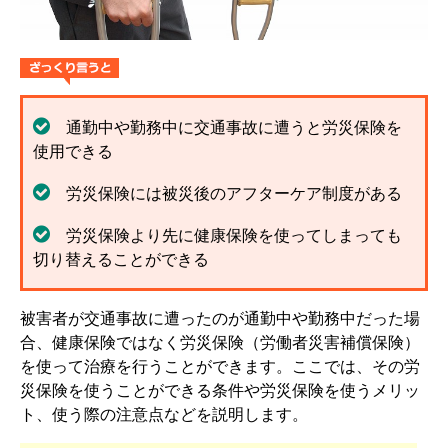
解決までの流れ ▼
ケガの治療
症状固定
後遺障害認定
通勤中や勤務中に交通事故に遭うと労災保険を
使用できる
慰謝料請求
労災保険には被災後のアフターケア制度がある
示談交渉
労災保険より先に健康保険を使ってしまっても
切り替えることができる
交通事故体験談 ▼
乗用車事故の体験談
被害者が交通事故に遭ったのが通勤中や勤務中だった場
大型車事故の体験談
合、健康保険ではなく労災保険（労働者災害補償保険）
を使って治療を行うことができます。ここでは、その労
バイク事故の体験談
災保険を使うことができる条件や労災保険を使うメリッ
ト、使う際の注意点などを説明します。
自転車事故の体験談