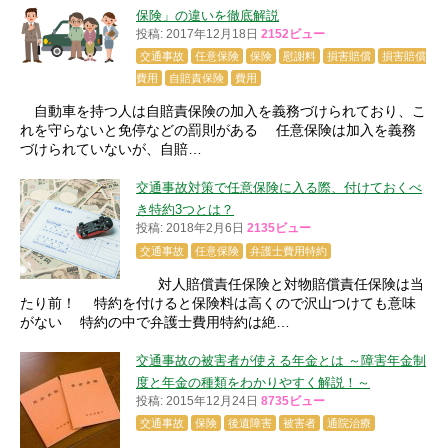
保険」の違いを徹底解説
投稿: 2017年12月18日
2152ビュー
交通事故
任意保険
保険
慰謝料
損害賠償
損害賠償
費用
自賠責保険
費用
自動車を持つ人は自賠責保険の加入を義務づけられており、こ
れを守らないと免停などの罰則がある 任意保険は加入を義務
づけられていないが、自賠…
交通事故対策で任意保険に入る際、付けておくべ
き特約3つとは？
投稿: 2018年2月6日
2135ビュー
交通事故
任意保険
弁護士費用特約
対人賠償責任保険と対物賠償責任保険は当
たり前！ 特約を付けると保険料は高くので沢山つけても意味
がない 特約の中で弁護士費用特約は絶…
交通事故の被害者が使える年金とは ～障害年金制
度と年金の種類をわかりやすく解説！～
投稿: 2015年12月24日
8735ビュー
交通事故
保険
後遺障害
被害者
通院治療