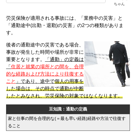
ちゃん
労災保険が適用される事故には、「業務中の災害」と
「通勤途中(出勤・退勤)の災害」の2つの種類がありま
す。
後者の通勤途中の災害である場合、
事故が発生した時間や場所が非常に
重要となります。
「通勤」の定義は
「
住居と就業の場所との間を、合理
的な経路および方法により往復する
こと
」であり、途中で
個人の用事を
した場合は、その時点で通勤が中断
したとみなされ、労災保険の対象ではなくなります。
豆知識：通勤の定義
家と仕事の間を合理的な(＝最も早い経路)経路や方法で往復す
ること