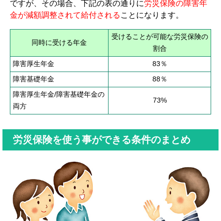
ですが、その場合、下記の表の通りに
労災保険の障害年
金が減額調整されて給付される
ことになります。
受けることが可能な労災保険の
同時に受ける年金
割合
障害厚生年金
83％
障害基礎年金
88％
障害厚生年金/障害基礎年金の
73%
両方
労災保険を使う事ができる条件のまとめ