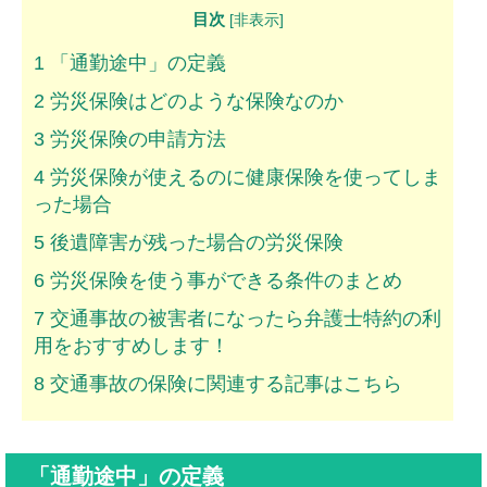
目次
ムチ打ちの体験談
[
非表示
]
1
「通勤途中」の定義
捻挫の体験談
2
労災保険はどのような保険なのか
打撲の体験談
3
労災保険の申請方法
骨折の体験談
4
労災保険が使えるのに健康保険を使ってしま
った場合
後遺障害の体験談
5
後遺障害が残った場合の労災保険
弁護士費用を知る
6
労災保険を使う事ができる条件のまとめ
弁護士を探す
7
交通事故の被害者になったら弁護士特約の利
用をおすすめします！
弁護士に相談[無料]
8
交通事故の保険に関連する記事はこちら
「通勤途中」の定義