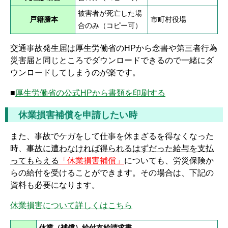
被害者が死亡した場
戸籍謄本
市町村役場
合のみ（コピー可）
交通事故発生届は厚生労働省のHPから念書や第三者行為
災害届と同じところでダウンロードできるので一緒にダ
ウンロードしてしまうのが楽です。
■
厚生労働省の公式HPから書類を印刷する
休業損害補償を申請したい時
また、事故でケガをして仕事を休まざるを得なくなった
時、
事故に遭わなければ得られるはずだった給与を支払
ってもらえる
「休業損害補償」
についても、労災保険か
らの給付を受けることができます。その場合は、下記の
資料も必要になります。
休業損害について詳しくはこちら
休業（補償）給付支給請求書