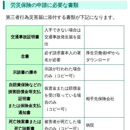
労災保険の申請に必要な書類
第三者行為災害届に添付する書類が下記になります。
入手できない場合は
交通事故証明書
交通事故発生届を提
出
必ず請求書本人の署
厚生労働省HPから
念書
名が必要
ダウンロード
示談が行われた場合
示談書の謄本
のみ（コピー可）
自賠責保険などの
仮渡金または賠償金
損害賠償金等支払
を受け取っている場
証明書
相手先保険会社
合のみ
または保険金支払
（コピー可）
通知書
死亡検案書または
被害者が死亡した場
病院
死亡診断書
合のみ（コピー可）