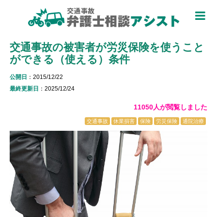
TOP
交通事故の被害者が労災保険を使うこと
被害者のための基礎知識 ▼
ができる（使える）条件
被害者になったら
公開日
：2015/12/22
適用できる保険を知る
最終更新日
：2025/12/24
11050人が閲覧しました
過失割合について知る
交通事故
休業損害
保険
労災保険
通院治療
休業損害について知る
弁護士特約について知る
加害者側について知る
被害に関する用語を知る