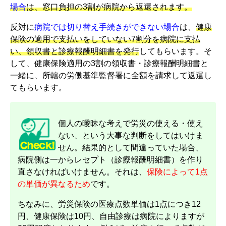
場合
は、窓口負担の3割が病院から返還されます。
反対に
病院では切り替え手続きができない場合
は、
健康
保険の適用で支払いをしていない7割分を病院に支払
い、領収書と診療報酬明細書を発行
してもらいます。そ
して、健康保険適用の3割の領収書・診療報酬明細書と
一緒に、所轄の労働基準監督署に全額を請求して返還し
てもらいます。
個人の曖昧な考えで労災の使える・使え
ない、という大事な判断をしてはいけま
せん。結果的として間違っていた場合、
病院側は一からレセプト（診療報酬明細書）を作り
直さなければいけません。それは、
保険によって1点
の単価が異なるため
です。
ちなみに、労災保険の医療点数単価は1点につき12
円、健康保険は10円、自由診療は病院によりますが