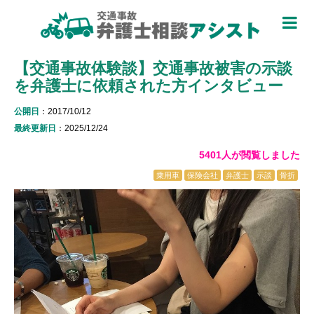
TOP
【交通事故体験談】交通事故被害の示談
被害者のための基礎知識 ▼
を弁護士に依頼された方インタビュー
被害者になったら
公開日
：2017/10/12
適用できる保険を知る
最終更新日
：2025/12/24
5401人が閲覧しました
過失割合について知る
乗用車
保険会社
弁護士
示談
骨折
休業損害について知る
弁護士特約について知る
加害者側について知る
被害に関する用語を知る