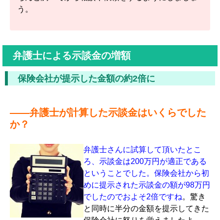
う。
弁護士による示談金の増額
保険会社が提示した金額の約2倍に
――弁護士が計算した示談金はいくらでした
か？
弁護士さんに試算して頂いたとこ
ろ、示談金は200万円が適正である
ということでした。保険会社から初
めに提示された示談金の額が98万円
でしたのでおよそ2倍ですね
。驚き
と同時に半分の金額を提示してきた