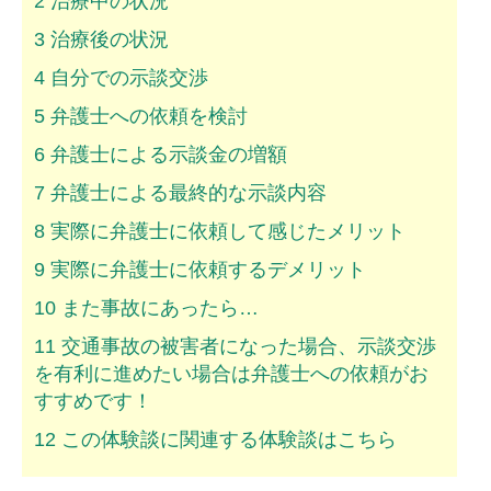
2
治療中の状況
ムチ打ちの体験談
3
治療後の状況
捻挫の体験談
4
自分での示談交渉
打撲の体験談
5
弁護士への依頼を検討
6
弁護士による示談金の増額
骨折の体験談
7
弁護士による最終的な示談内容
後遺障害の体験談
8
実際に弁護士に依頼して感じたメリット
弁護士費用を知る
9
実際に弁護士に依頼するデメリット
10
また事故にあったら…
弁護士を探す
11
交通事故の被害者になった場合、示談交渉
弁護士に相談[無料]
を有利に進めたい場合は弁護士への依頼がお
すすめです！
12
この体験談に関連する体験談はこちら