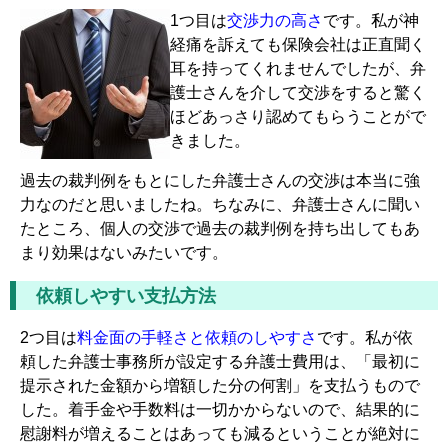
1つ目は
交渉力の高さ
です
。私が神
経痛を訴えても保険会社は正直聞く
耳を持ってくれませんでしたが、弁
護士さんを介して交渉をすると驚く
ほどあっさり認めてもらうことがで
きました。
過去の裁判例をもとにした弁護士さんの交渉は本当に強
力なのだと思いましたね。ちなみに、弁護士さんに聞い
たところ、個人の交渉で過去の裁判例を持ち出してもあ
まり効果はないみたいです。
依頼しやすい支払方法
2つ目は
料金面の手軽さと依頼のしやすさ
です
。私が依
頼した弁護士事務所が設定する弁護士費用は、「最初に
提示された金額から増額した分の何割」を支払うもので
した。着手金や手数料は一切かからないので、結果的に
慰謝料が増えることはあっても減るということが絶対に