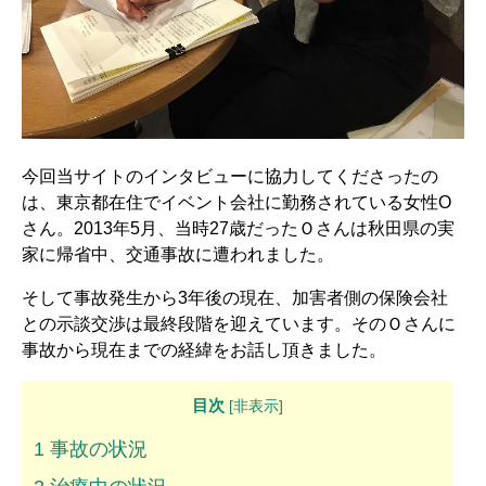
解決までの流れ ▼
ケガの治療
症状固定
後遺障害認定
今回当サイトのインタビューに協力してくださったの
慰謝料請求
は、東京都在住でイベント会社に勤務されている女性O
示談交渉
さん。2013年5月、当時27歳だったＯさんは秋田県の実
家に帰省中、交通事故に遭われました。
交通事故体験談 ▼
そして事故発生から3年後の現在、加害者側の保険会社
乗用車事故の体験談
との示談交渉は最終段階を迎えています。そのＯさんに
事故から現在までの経緯をお話し頂きました。
大型車事故の体験談
目次
[
非表示
]
バイク事故の体験談
1
事故の状況
自転車事故の体験談