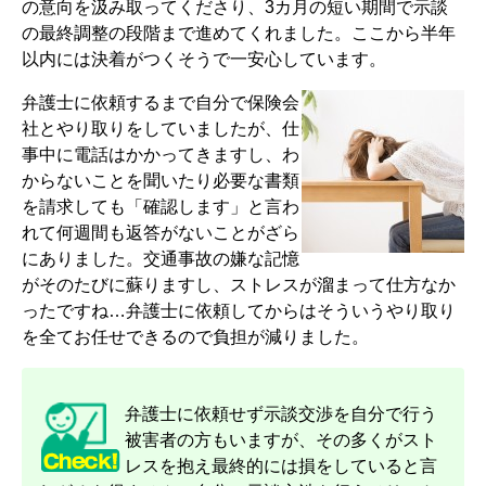
の意向を汲み取ってくださり、3カ月の短い期間で示談
の最終調整の段階まで進めてくれました。ここから半年
以内には決着がつくそうで一安心しています。
弁護士に依頼するまで自分で保険会
社とやり取りをしていましたが、仕
事中に電話はかかってきますし、わ
からないことを聞いたり必要な書類
を請求しても「確認します」と言わ
れて何週間も返答がないことがざら
にありました。交通事故の嫌な記憶
がそのたびに蘇りますし、ストレスが溜まって仕方なか
ったですね…弁護士に依頼してからはそういうやり取り
を全てお任せできるので負担が減りました。
弁護士に依頼せず示談交渉を自分で行う
被害者の方もいますが、その多くがスト
レスを抱え最終的には損をしていると言