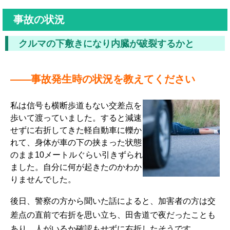
事故の状況
クルマの下敷きになり内臓が破裂するかと
――事故発生時の状況を教えてください
私は信号も横断歩道もない交差点を
歩いて渡っていました。すると減速
せずに右折してきた軽自動車に轢か
れて、身体が車の下の挟まった状態
のまま10メートルぐらい引きずられ
ました。自分に何が起きたのかわか
りませんでした。
後日、警察の方から聞いた話によると、加害者の方は交
差点の直前で右折を思い立ち、田舎道で夜だったことも
あり、人がいるか確認もせずに右折したそうです。