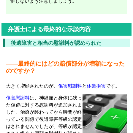
解しないよう注意しましょう。
弁護士による最終的な示談内容
後遺障害と相当の慰謝料が認められた
――最終的にはどの賠償部分が増額になった
のですか？
大きく増額されたのが、
傷害慰謝料
と
休業損害
です。
傷害慰謝料
は、神経痛と身体に残っ
た傷跡に対する慰謝料が追加されま
した。治療が終わってから時間が経
っている関係で後遺障害等級の認定
はされませんでしたが、等級が認定