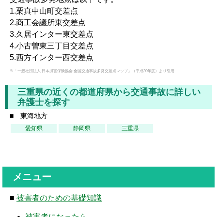
1.栗真中山町交差点
2.商工会議所東交差点
3.久居インター東交差点
4.小古曽東三丁目交差点
5.西方インター西交差点
※「一般社団法人 日本損害保険協会 全国交通事故多発交差点マップ」（平成30年度）より引用
三重県の近くの都道府県から交通事故に詳しい
弁護士を探す
■ 東海地方
愛知県
静岡県
三重県
メニュー
■
被害者のための基礎知識
被害者になったら