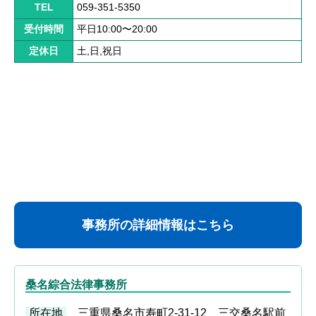
解決までの流れ ▼
TEL
059-351-5350
ケガの治療
受付時間
平日10:00〜20:00
定休日
土,日,祝日
症状固定
後遺障害認定
慰謝料請求
示談交渉
交通事故体験談 ▼
乗用車事故の体験談
事務所の詳細情報はこちら
大型車事故の体験談
バイク事故の体験談
桑名綜合法律事務所
自転車事故の体験談
所在地
三重県桑名市寿町2-31-12 三交桑名駅前