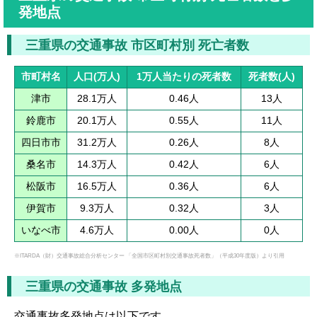
発地点
三重県の交通事故 市区町村別 死亡者数
市町村名
人口(万人)
1万人当たりの死者数
死者数(人)
津市
28.1万人
0.46人
13人
鈴鹿市
20.1万人
0.55人
11人
四日市市
31.2万人
0.26人
8人
桑名市
14.3万人
0.42人
6人
松阪市
16.5万人
0.36人
6人
伊賀市
9.3万人
0.32人
3人
いなべ市
4.6万人
0.00人
0人
※ITARDA（財）交通事故総合分析センター 「全国市区町村別交通事故死者数」（平成30年度版）より引用
三重県の交通事故 多発地点
交通事故多発地点は以下です。