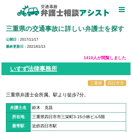
TOP
三重県の交通事故に詳しい弁護士を探す
被害者のための基礎知識 ▼
公開日
：2017/11/17
被害者になったら
最終更新日
：2021/01/13
適用できる保険を知る
1410人が閲覧しました
過失割合について知る
いすず法律事務所
休業損害について知る
三重県
四日市市
弁護士特約について知る
三重県弁護士会所属。駅より徒歩7分。
加害者側について知る
弁護士名
鈴木 克昌
被害に関する用語を知る
所在地
三重県四日市市三栄町3-15小林ビル5階
最寄駅
近鉄四日市駅