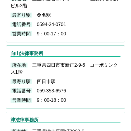
ムチ打ちの体験談
ビル3階
最寄り駅
桑名駅
捻挫の体験談
電話番号
0594-24-0701
打撲の体験談
営業時間
9：00-17：00
骨折の体験談
向山法律事務所
後遺障害の体験談
所在地
三重県四日市市新正2-9-6 コーポミンク
弁護士費用を知る
ス1階
最寄り駅
四日市駅
弁護士を探す
電話番号
059-353-6576
弁護士に相談[無料]
営業時間
9：00-18：00
津法律事務所