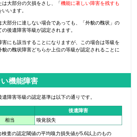
たは大部分の欠損をさし、「
機能に著しい障害を残すも
をいいます。
は大部分に達しない場合であっても、「外貌の醜状」の
ての後遺障害等級が認定されます。
障害にも該当することになりますが、この場合は等級を
外貌の醜状障害どちらか上位の等級が認定されることに
ない機能障害
後遺障害等級の認定基準は以下の通りです。
後遺障害
相当
嗅覚脱失
力検査の認定閾値の平均嗅力損失値が5.6以上のもの