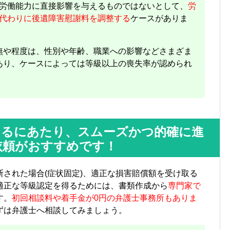
労働能力に直接影響を与えるものではないとして、
労
代わりに後遺障害慰謝料を調整する
ケースがありま
無や程度は、性別や年齢、職業への影響などさまざま
あり、ケースによっては等級以上の喪失率が認められ
けるにあたり、スムーズかつ的確に進
依頼がおすすめです！
された場合(症状固定)、適正な損害賠償額を受け取る
適正な等級認定を得るためには、書類作成から
専門家で
す。
初回相談料や着手金が0円の弁護士事務所もありま
ずは弁護士へ相談してみましょう。