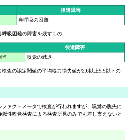
後遺障害
当
鼻呼吸の困難
鼻呼吸困難の障害を残すもの
後遺障害
相当
嗅覚の減退
検査の認定閾値の平均嗅力損失値が2.6以上5.5以下の
ルファクトメータで検査が行われますが、嗅覚の脱失に
静脈性嗅覚検査による検査所見のみでも差し支えないと