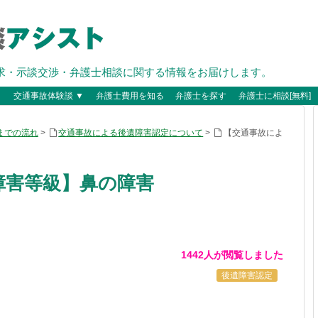
求・示談交渉・弁護士相談に関する情報をお届けします。
▼
交通事故体験談 ▼
弁護士費用を知る
弁護士を探す
弁護士に相談[無料]
までの流れ
>
交通事故による後遺障害認定について
>
【交通事故によ
障害等級】鼻の障害
1442人が閲覧しました
後遺障害認定