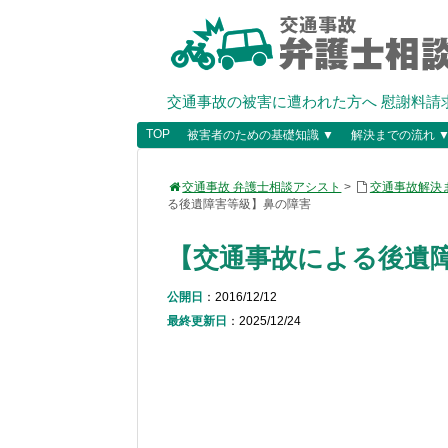
交通事故の被害に遭われた方へ 慰謝料請
TOP
被害者のための基礎知識 ▼
解決までの流れ 
交通事故 弁護士相談アシスト
>
交通事故解決
る後遺障害等級】鼻の障害
【交通事故による後遺
公開日
：2016/12/12
最終更新日
：2025/12/24