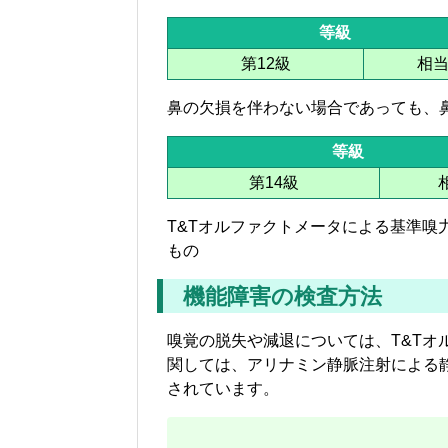
等級
第12級
相
鼻の欠損を伴わない場合であっても、
等級
第14級
T&Tオルファクトメータによる基準嗅力
もの
機能障害の検査方法
嗅覚の脱失や減退については、T&Tオ
関しては、アリナミン静脈注射による
されています。