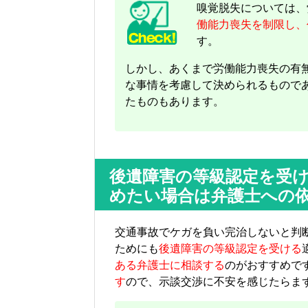
嗅覚脱失については、
働能力喪失を制限し、
す。
しかし、あくまで労働能力喪失の有
な事情を考慮して決められるもので
たものもあります。
後遺障害の等級認定を受
めたい場合は弁護士への
交通事故でケガを負い完治しないと判断
ためにも
後遺障害の等級認定を受ける
ある弁護士に相談する
のがおすすめで
す
ので、示談交渉に不安を感じたらま