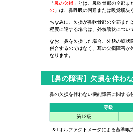
「
鼻の欠損
」とは、鼻軟骨部の全部ま
の
」は、鼻呼吸の困難または嗅覚脱失
ちなみに、欠損が鼻軟骨部の全部また
程度に達する場合は、外貌醜状につい
なお、鼻を欠損した場合、外貌の醜状
併合するのではなく、耳の欠損障害か
なります。
【鼻の障害】欠損を伴わ
鼻の欠損を伴わない機能障害に関する
等級
第12級
T&Tオルファクトメータによる基準嗅