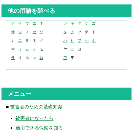
解決までの流れ ▼
他の用語を調べる
ケガの治療
症状固定
ア
イ
ウ
エ
オ
カ
キ
ク
ケ
コ
サ
シ
ス
セ
ソ
タ
チ
ツ
テ
ト
後遺障害認定
ナ
ニ
ヌ
ネ
ノ
ハ
ヒ
フ
ヘ
ホ
慰謝料請求
マ
ミ
ム
メ
モ
ヤ
ユ
ヨ
ラ
リ
ル
レ
ロ
ワ
ヲ
示談交渉
交通事故体験談 ▼
乗用車事故の体験談
メニュー
大型車事故の体験談
■
被害者のための基礎知識
バイク事故の体験談
被害者になったら
自転車事故の体験談
適用できる保険を知る