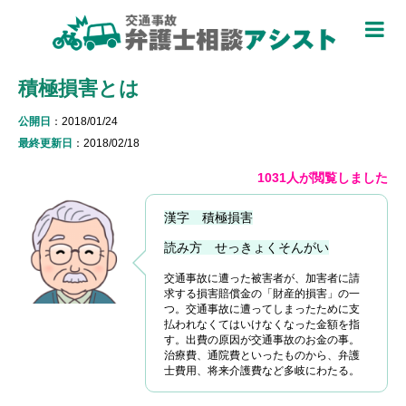
TOP
積極損害とは
被害者のための基礎知識 ▼
公開日
：2018/01/24
被害者になったら
最終更新日
：2018/02/18
適用できる保険を知る
1031人が閲覧しました
過失割合について知る
漢字 積極損害
休業損害について知る
読み方 せっきょくそんがい
交通事故に遭った被害者が、加害者に請
弁護士特約について知る
求する損害賠償金の「財産的損害」の一
つ。交通事故に遭ってしまったために支
加害者側について知る
払われなくてはいけなくなった金額を指
す。出費の原因が交通事故のお金の事。
治療費、通院費といったものから、弁護
被害に関する用語を知る
士費用、将来介護費など多岐にわたる。