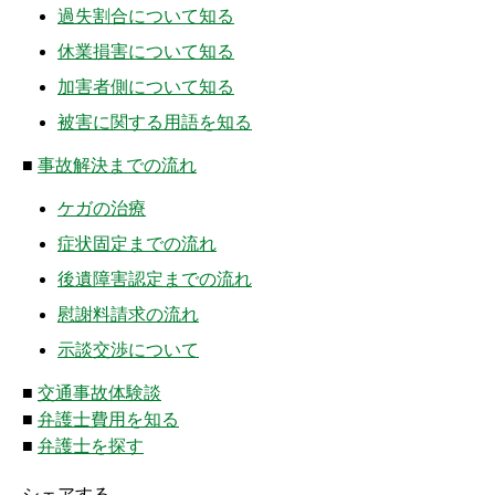
過失割合について知る
ムチ打ちの体験談
休業損害について知る
捻挫の体験談
加害者側について知る
打撲の体験談
被害に関する用語を知る
骨折の体験談
■
事故解決までの流れ
ケガの治療
後遺障害の体験談
症状固定までの流れ
弁護士費用を知る
後遺障害認定までの流れ
慰謝料請求の流れ
弁護士を探す
示談交渉について
弁護士に相談[無料]
■
交通事故体験談
■
弁護士費用を知る
■
弁護士を探す
シェアする