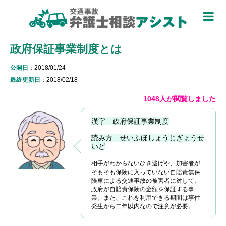
TOP
政府保証事業制度とは
被害者のための基礎知識 ▼
公開日
：2018/01/24
被害者になったら
最終更新日
：2018/02/18
適用できる保険を知る
1048人が閲覧しました
過失割合について知る
漢字 政府保証事業制度
休業損害について知る
読み方 せいふほしょうじぎょうせ
いど
弁護士特約について知る
相手がわからないひき逃げや、加害者が
そもそも保険に入っていない自賠責無保
加害者側について知る
険車による交通事故の被害者に対して、
政府が自賠責保険の金額を保証する事
業。また、これを利用できる期間は事件
被害に関する用語を知る
発生から二年以内なので注意が必要。