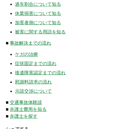
過失割合について知る
ムチ打ちの体験談
休業損害について知る
捻挫の体験談
加害者側について知る
打撲の体験談
被害に関する用語を知る
骨折の体験談
■
事故解決までの流れ
ケガの治療
後遺障害の体験談
症状固定までの流れ
弁護士費用を知る
後遺障害認定までの流れ
慰謝料請求の流れ
弁護士を探す
示談交渉について
弁護士に相談[無料]
■
交通事故体験談
■
弁護士費用を知る
■
弁護士を探す
シェアする