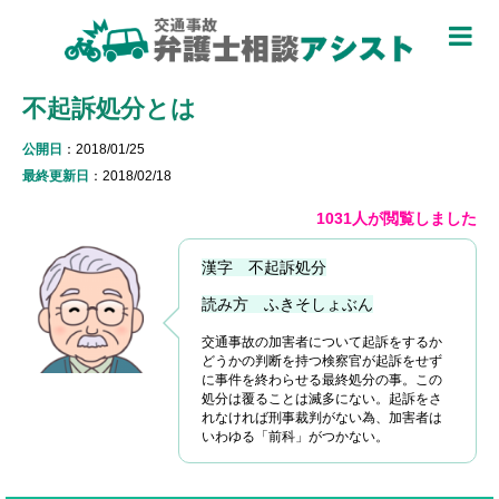
TOP
不起訴処分とは
被害者のための基礎知識 ▼
公開日
：2018/01/25
被害者になったら
最終更新日
：2018/02/18
適用できる保険を知る
1031人が閲覧しました
過失割合について知る
漢字 不起訴処分
休業損害について知る
読み方 ふきそしょぶん
交通事故の加害者について起訴をするか
弁護士特約について知る
どうかの判断を持つ検察官が起訴をせず
に事件を終わらせる最終処分の事。この
加害者側について知る
処分は覆ることは滅多にない。起訴をさ
れなければ刑事裁判がない為、加害者は
いわゆる「前科」がつかない。
被害に関する用語を知る