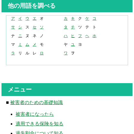
解決までの流れ ▼
他の用語を調べる
ケガの治療
ア
イ
ウ
エ
オ
カ
キ
ク
ケ
コ
症状固定
サ
シ
ス
セ
ソ
タ
チ
ツ
テ
ト
ナ
ニ
ヌ
ネ
ノ
ハ
ヒ
フ
ヘ
ホ
後遺障害認定
マ
ミ
ム
メ
モ
ヤ
ユ
ヨ
慰謝料請求
ラ
リ
ル
レ
ロ
ワ
ヲ
示談交渉
交通事故体験談 ▼
乗用車事故の体験談
メニュー
大型車事故の体験談
■
被害者のための基礎知識
バイク事故の体験談
被害者になったら
適用できる保険を知る
自転車事故の体験談
過失割合について知る