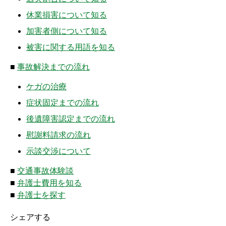
ムチ打ちの体験談
休業損害について知る
捻挫の体験談
加害者側について知る
被害に関する用語を知る
打撲の体験談
■
事故解決までの流れ
骨折の体験談
ケガの治療
後遺障害の体験談
症状固定までの流れ
後遺障害認定までの流れ
弁護士費用を知る
慰謝料請求の流れ
弁護士を探す
示談交渉について
弁護士に相談[無料]
■
交通事故体験談
■
弁護士費用を知る
■
弁護士を探す
シェアする