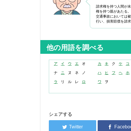
請求権を持つ人間が未
権を持つ親があたる。
交通事故においては被
行い、損害賠償を請求
他の用語を調べる
ア
イ
ウ
エ
オ
カ
キ
ク
ケ
コ
ナ
ニ
ヌ
ネ
ノ
ハ
ヒ
フ
ヘ
ホ
ラ
リ
ル
レ
ロ
ワ
ヲ
シェアする