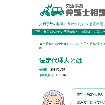
交通事故の被害に遭われた方へ 慰謝料請
TOP
被害者のための基礎知識 ▼
解決までの流れ 
交通事故 弁護士相談アシスト
>
交通事故被害
は
法定代理人とは
公開日
：2018/01/25
最終更新日
：2018/02/18
漢字 法定代理人
読み方 ほうてい