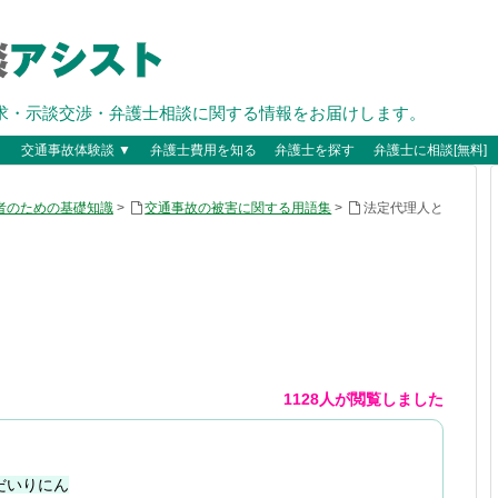
求・示談交渉・弁護士相談に関する情報をお届けします。
▼
交通事故体験談 ▼
弁護士費用を知る
弁護士を探す
弁護士に相談[無料]
者のための基礎知識
>
交通事故の被害に関する用語集
>
法定代理人と
1128人が閲覧しました
だいりにん