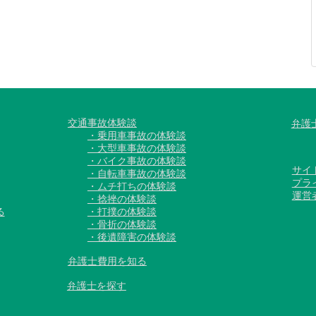
交通事故体験談
弁護
・乗用車事故の体験談
・大型車事故の体験談
・バイク事故の体験談
サイ
・自転車事故の体験談
プラ
・ムチ打ちの体験談
運営
・捻挫の体験談
る
・打撲の体験談
・骨折の体験談
・後遺障害の体験談
弁護士費用を知る
弁護士を探す