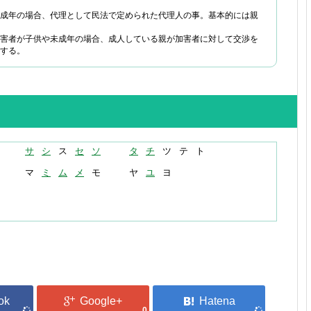
成年の場合、代理として民法で定められた代理人の事。基本的には親
害者が子供や未成年の場合、成人している親が加害者に対して交渉を
する。
サ
シ
ス
セ
ソ
タ
チ
ツ
テ
ト
マ
ミ
ム
メ
モ
ヤ
ユ
ヨ
0