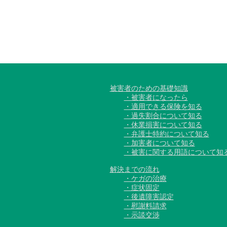
被害者のための基礎知識
・被害者になったら
・適用できる保険を知る
・過失割合について知る
・休業損害について知る
・弁護士特約について知る
・加害者について知る
・被害に関する用語について知
解決までの流れ
・ケガの治療
・症状固定
・後遺障害認定
・慰謝料請求
・示談交渉