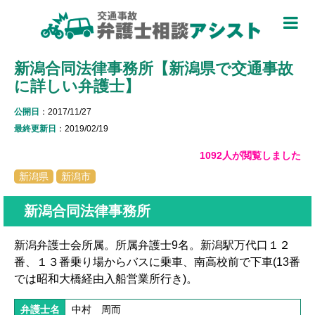
TOP
新潟合同法律事務所【新潟県で交通事故
被害者のための基礎知識 ▼
に詳しい弁護士】
被害者になったら
公開日
：2017/11/27
適用できる保険を知る
最終更新日
：2019/02/19
1092人が閲覧しました
過失割合について知る
新潟県
新潟市
休業損害について知る
新潟合同法律事務所
弁護士特約について知る
新潟弁護士会所属。所属弁護士9名。新潟駅万代口１２
加害者側について知る
番、１３番乗り場からバスに乗車、南高校前で下車(13番
では昭和大橋経由入船営業所行き)。
被害に関する用語を知る
弁護士名
中村 周而