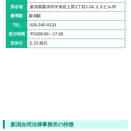
解決までの流れ ▼
所在地
新潟県新潟市中央区上所1丁目1-24 エヌビル2F
ケガの治療
最寄駅
新潟駅
症状固定
TEL
025-245-0123
受付時間
平日09:00～17:00
後遺障害認定
定休日
土,日,祝日
慰謝料請求
示談交渉
交通事故体験談 ▼
乗用車事故の体験談
大型車事故の体験談
バイク事故の体験談
自転車事故の体験談
新潟合同法律事務所の特徴