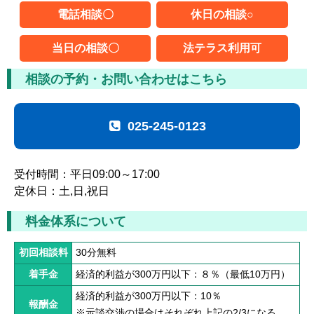
ムチ打ちの体験談
電話相談〇
休日の相談○
捻挫の体験談
当日の相談〇
法テラス利用可
打撲の体験談
相談の予約・お問い合わせはこちら
骨折の体験談
025-245-0123
後遺障害の体験談
弁護士費用を知る
受付時間：平日09:00～17:00
定休日：土,日,祝日
弁護士を探す
料金体系について
弁護士に相談[無料]
初回相談料
30分無料
着手金
経済的利益が300万円以下：８％（最低10万円）
経済的利益が300万円以下：10％
報酬金
※示談交渉の場合はそれぞれ上記の2/3になる