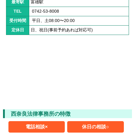
解決までの流れ ▼
最寄駅
富雄駅
ケガの治療
TEL
0742-53-8008
受付時間
平日、土08:00〜20:00
症状固定
定休日
日、祝日(事前予約あれば対応可)
後遺障害認定
慰謝料請求
示談交渉
交通事故体験談 ▼
乗用車事故の体験談
大型車事故の体験談
西奈良法律事務所の特徴
バイク事故の体験談
電話相談×
休日の相談○
自転車事故の体験談