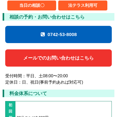
ムチ打ちの体験談
当日の相談〇
法テラス利用可
捻挫の体験談
相談の予約・お問い合わせはこちら
打撲の体験談
0742-53-8008
骨折の体験談
後遺障害の体験談
メールでのお問い合わせはこちら
弁護士費用を知る
弁護士を探す
受付時間：平日、土08:00〜20:00
定休日：日、祝日(事前予約あれば対応可)
弁護士に相談[無料]
料金体系について
初
回