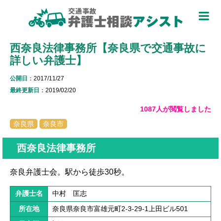
TOP
西奈良法律事務所【奈良県で交通事故に
被害者のための基礎知識 ▼
詳しい弁護士】
被害者になったら
公開日
：2017/11/27
適用できる保険を知る
最終更新日
：2019/02/20
1087人が閲覧しました
過失割合について知る
奈良県
奈良市
休業損害について知る
西奈良法律事務所
弁護士特約について知る
奈良弁護士会。駅から徒歩30秒。
加害者側について知る
弁護士名
中村 匡志
被害に関する用語を知る
所在地
奈良県奈良市富雄元町2-3-29-1上田ビル501