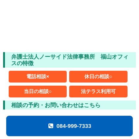
ムチ打ちの体験談
捻挫の体験談
打撲の体験談
骨折の体験談
弁護士法人ノーサイド法律事務所 福山オフィ
後遺障害の体験談
スの特徴
弁護士費用を知る
電話相談×
休日の相談○
弁護士を探す
当日の相談○
法テラス利用可
弁護士に相談[無料]
相談の予約・お問い合わせはこちら
084-999-7333