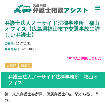
TOP
弁護士法人ノーサイド法律事務所 福山
被害者のための基礎知識 ▼
オフィス【広島県福山市で交通事故に詳
被害者になったら
しい弁護士】
適用できる保険を知る
公開日
：2017/11/21
最終更新日
：2018/01/19
過失割合について知る
1619人が閲覧しました
休業損害について知る
広島県
福山市
弁護士特約について知る
弁護士法人ノーサイド法律事務所 福山オ
フィス
加害者側について知る
第一東京弁護士会所属。所属弁護士8名。駅から徒歩15
被害に関する用語を知る
分。