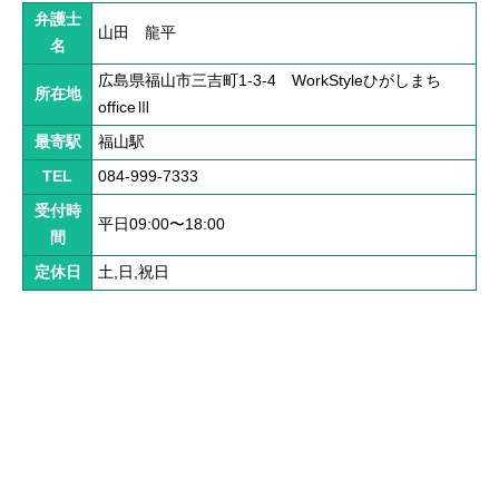
解決までの流れ ▼
弁護士
山田 龍平
ケガの治療
名
広島県福山市三吉町1-3-4 WorkStyleひがしまち
症状固定
所在地
officeⅢ
後遺障害認定
最寄駅
福山駅
TEL
084-999-7333
慰謝料請求
受付時
平日09:00〜18:00
示談交渉
間
定休日
土,日,祝日
交通事故体験談 ▼
乗用車事故の体験談
大型車事故の体験談
バイク事故の体験談
自転車事故の体験談