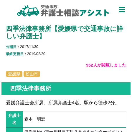
TOP
四季法律事務所【愛媛県で交通事故に詳
被害者のための基礎知識 ▼
しい弁護士】
被害者になったら
公開日
：2017/11/30
適用できる保険を知る
最終更新日
：2019/02/20
952人が閲覧しました
過失割合について知る
愛媛県
松山市
休業損害について知る
四季法律事務所
弁護士特約について知る
愛媛弁護士会所属。所属弁護士4名。駅から徒歩2分。
加害者側について知る
弁護士
被害に関する用語を知る
森本 明宏
名
愛媛県松山市一番町三丁目３番地６センターポイント