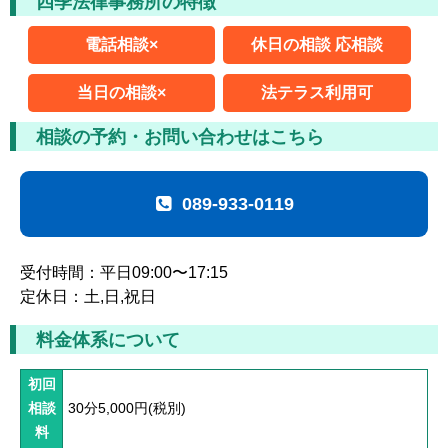
四季法律事務所の特徴
ムチ打ちの体験談
電話相談×
休日の相談 応相談
捻挫の体験談
当日の相談×
法テラス利用可
打撲の体験談
相談の予約・お問い合わせはこちら
骨折の体験談
後遺障害の体験談
089-933-0119
弁護士費用を知る
受付時間：平日09:00〜17:15
弁護士を探す
定休日：土,日,祝日
弁護士に相談[無料]
料金体系について
初回
相談
30分5,000円(税別)
料