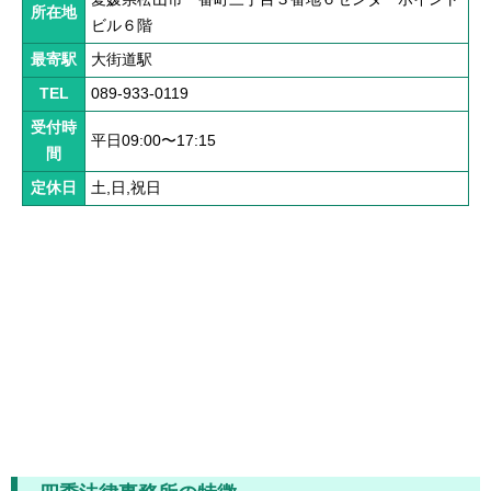
解決までの流れ ▼
所在地
ビル６階
ケガの治療
最寄駅
大街道駅
症状固定
TEL
089-933-0119
受付時
後遺障害認定
平日09:00〜17:15
間
慰謝料請求
定休日
土,日,祝日
示談交渉
交通事故体験談 ▼
乗用車事故の体験談
大型車事故の体験談
バイク事故の体験談
自転車事故の体験談