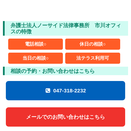
ムチ打ちの体験談
捻挫の体験談
弁護士法人ノーサイド法律事務所 市川オフィ
打撲の体験談
スの特徴
骨折の体験談
電話相談○
休日の相談○
後遺障害の体験談
当日の相談○
法テラス利用可
相談の予約・お問い合わせはこちら
弁護士費用を知る
弁護士を探す
047-318-2232
弁護士に相談[無料]
メールでのお問い合わせはこちら