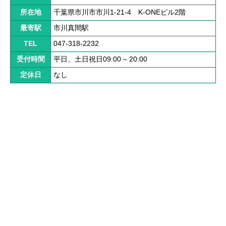
解決までの流れ ▼
所在地
千葉県市川市市川1-21-4 K-ONEビル2階
ケガの治療
最寄駅
市川真間駅
症状固定
TEL
047-318-2232
受付時間
平日、土日祝日09:00 – 20:00
後遺障害認定
定休日
なし
慰謝料請求
示談交渉
交通事故体験談 ▼
乗用車事故の体験談
大型車事故の体験談
バイク事故の体験談
自転車事故の体験談