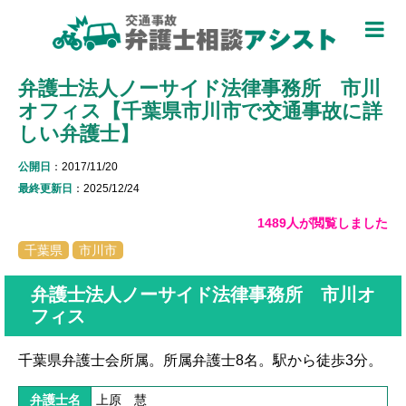
TOP
弁護士法人ノーサイド法律事務所 市川
被害者のための基礎知識 ▼
オフィス【千葉県市川市で交通事故に詳
被害者になったら
しい弁護士】
適用できる保険を知る
公開日
：2017/11/20
最終更新日
：2025/12/24
過失割合について知る
1489人が閲覧しました
休業損害について知る
千葉県
市川市
弁護士特約について知る
弁護士法人ノーサイド法律事務所 市川オ
フィス
加害者側について知る
千葉県弁護士会所属。所属弁護士8名。駅から徒歩3分。
被害に関する用語を知る
弁護士名
上原 慧